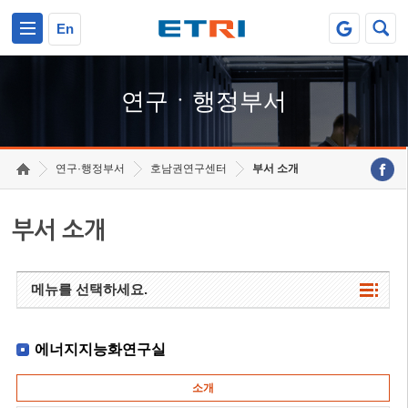
본문 바로가기
주요메뉴 바로가기
하단메뉴 바로가기
En
연구ㆍ행정부서
연구·행정부서
호남권연구센터
부서 소개
부서 소개
메뉴를 선택하세요.
에너지지능화연구실
소개