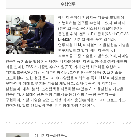
수행업무
에너지 분야에 인공지능 기술을 도입하여
지능화하는 연구를 수행하고 있다. 에너지
(전력,열,수소 등) 시스템의 효율적 관제·
운영을 위해, 전력 IoT 표준화(KS eIoT, OMA
LwM2M), 시계열 예측, 운영 최적화,
업무지원 LLM, 피지컬AI, 자율실험실 기술을
연구개발하고 있다. 에너지 분야 IoT
프로토콜 표준 기술을 개발하였으며, 시계열
인공지능 기술을 활용한 신재생에너지/분산에너지원 발전·수요·가격 예측과
이를 연계한 ESS 스케줄링·수요자원(DR)·거래 전략 최적화를 수행하고,
디지털트윈·CPS 기반 상태추정과 이상/고장진단·수명예측(RUL) 기술을
고도화한다. 또한 현장 문서·데이터·알람을 이해하는 특화 LLM 에이전트로
운전·정비·거래 업무 지원 기술을 개발하고, 소재·부품·장비 영역에는
실험설계–계측–분석–조건탐색을 자동화할 수 있는 AI 자율실험실 기술을
연구한다. 시뮬레이션과 현장 피드백을 통해 신뢰 가능한 운영지능을
구현하며, 개발 기술은 발전·신재생 에너지 운영/설비관리, 마이크로그리드·
전력거래, 철도·산업설비 관리 등 현장에 확장 적용한다.
에너지지능화연구실