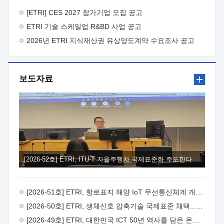
바랍니다.
2026년 8월 한국전자통신연구원장
1. 추진개요

추진목적: ETRI 인력을 기업현장에 파견. 기술지원을
[ETRI] CES 2027 참가기업 모집 공고
실시함으로써 ETRI 개발기술의 사업화를 지원하여
ETRI 기술 스케일업 R&BD 사업 공고
사업화성과를 극대화하고, 지원기업을 강견기업으로 육성하고자
함.
2026년 ETRI 지식재산권 유상양도계약 수요조사 공고
 신청자격: ETRI 협력기업 및 일반 ICT 중소기업*
협력기업: ETRI 창업/연구소기업, 기술이전/출자기업 등 ETRI
개발기술을 사업화하고자 하는 기업
 파견기간: 1년 이상
[최대 3년까지 연속지원 가능]* 연속지원은 지원완료 시점에서
보도자료
당해 지원실적과 차기 지원계획을 평가하여 결정
 기업부담:
연구인력 연봉기준 30 ~ 40%* (1년차) 연봉의 30%, (2 ~ 3년차)
연봉의 40%
 추진일정(1)희망기업 신청/접수(2)희망인력-
희망기업 매칭(3)현장조사/ 선정(심의)(4)협약체결(5)
기업파견8월 3일 ~ 14일
8월 17일 ~ 26일
9월초순
9월 중순
10월 이후* 상기일정은 희망인력-희망기업간 매칭 원활시를
가정한 것으로 상황에 따라 상당기간 일정이 지연될 수 있음. **
(1)희망인력-희망기업간 적합성이 낮다고 판단되거나, (2)
희망인력이 파견의사를 철회할 경우 후속 절차가 진행되지 않을
[2026-52호] ETRI, ITU-T 자율주행차 국제표준화 주도한다
수 있음.2. 현장지원 희망인력 및 상세이력
 희망인력
목록기술분야연구인력번호지원가능 기술반도체/
전자소자A반도체 소자(trasistor/diode) 제작 공정 전자소자 제작
[2026-51호] ETRI, 항로표지 해양 IoT 무선통신체계 개발 나선다
공정(FET / SBD 등 )유기물 반도체 소재 및 소자 설계, 합성 및
제작바이오센서 설계/제작토양/수질/가스 센서 설계/
[2026-50호] ETRI, 생체신호 압축기술 국제표준 채택...의료 AI 시대 연다
제작광소자응용B광 센서 및 응용 시스템시스템 제어 및 데이터
[2026-49호] ETRI, 대한민국 ICT 50년 역사를 담은 온라인 50년사 공개
처리FPGA 제어, VHDL 프로그램 개발Labview, Python, C