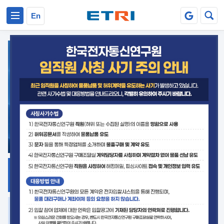
본문 바로가기
주요메뉴 바로가기
En
지식공유
ETRI 오픈소스
플랫폼
거버넌스 대응
발간자료