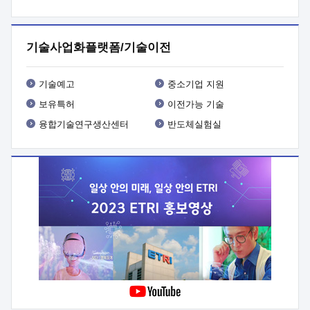
프로그램 개발
 상세이력ㅇ(붙 임1) 대상인력 A 상세이력ㅇ(붙
임2) 대상인력 B 상세이력
3. 신청방법 및 향후일정 등

신청방법: 이메일 (verdi@etri.re.kr)* <별첨양식>을 작성하여
기술사업화플랫폼/기술이전
제출
 문 의 처: ETRI사업화본부 기업성장지원부
기업성장지원전략실ㅇ오경석 책임 연구원 (T. 042-860-5076,
verdi@etri.re.kr)
 제출양식
ㅇ(별첨양식) ETRI연구인력
기술예고
중소기업 지원
현장지원 신청서 (기업)
보유특허
이전가능 기술
융합기술연구생산센터
반도체실험실