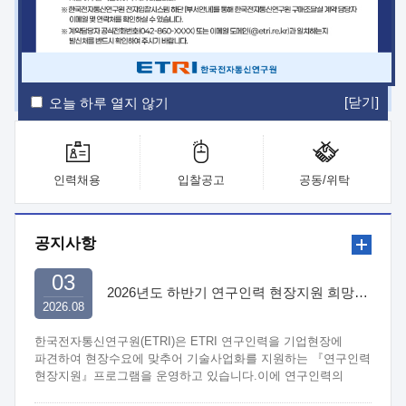
ETRI Insight
ETRI Journal
전자통신동향분석
ETRI 웹진
ETRI 간행물
전자도서관
[닫기]
오늘 하루 열지 않기
인력채용
입찰공고
공동/위탁
공지사항
03
2026년도 하반기 연구인력 현장지원 희망기업 신청/접수
2026.08
한국전자통신연구원(ETRI)은 ETRI 연구인력을 기업현장에
파견하여 현장수요에 맞추어 기술사업화를 지원하는 『연구인력
현장지원』프로그램을 운영하고 있습니다.이에 연구인력의
지원을 희망하는 중소.중견기업에서는 신청하여 주시기