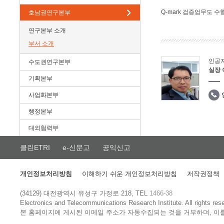
Q-mark 검증업무도 수
호남권연구본부
연구본부 소개
부서 소개
인공
수도권연구본부
실장
기획본부
사업화본부
행정본부
대외협력부
클린ETRI
e-신문고
공익신고
개인정보처리방침
이해하기 쉬운 개인정보처리방침
저작권정책
(34129) 대전광역시 유성구 가정로 218, TEL
1466-38
Electronics and Telecommunications Research Institute.
All rights res
본 홈페이지에 게시된 이메일 주소가 자동수집되는 것을 거부하며, 이