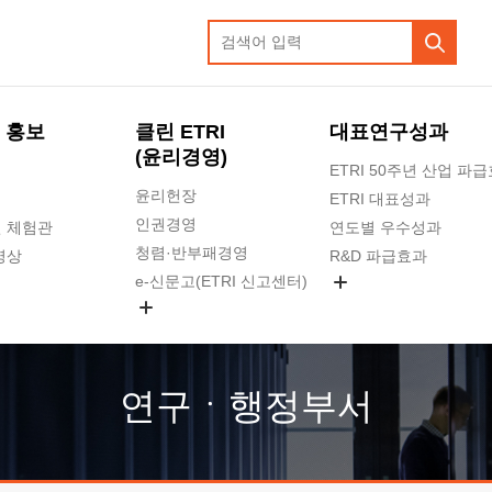
 홍보
클린 ETRI
대표연구성과
(윤리경영)
ETRI 50주년 산업 파
윤리헌장
ETRI 대표성과
인권경영
 체험관
연도별 우수성과
청렴·반부패경영
영상
R&D 파급효과
e-신문고(ETRI 신고센터)
지식공유플랫폼
공익신고
청렴포털 신고
고객의소리
연구ㆍ행정부서
수의계약 현황
부패징계 현황
감사결과공개