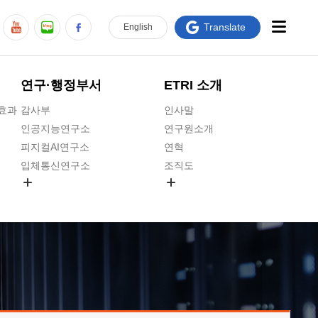
Translate
En
glish
연구·행정부서
ETRI 소개
급효과
감사부
인사말
인공지능연구소
연구원소개
피지컬AI연구소
연혁
입체통신연구소
조직도
공간미디어연구소
기타 공개정보
ADX융합연구소
원규 제·개정 예고
ICT전략연구소
연구원 고객헌장
인공지능안전연구소
ETRI CI
우주항공반도체전략연구단
주요업무연락처
대경권연구본부
찾아오시는길
호남권연구본부