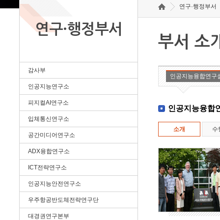
연구·행정부서
연구·행정부서
부서 소
감사부
인공지능융합연구
인공지능연구소
피지컬AI연구소
인공지능융합
입체통신연구소
소개
수
공간미디어연구소
ADX융합연구소
ICT전략연구소
인공지능안전연구소
우주항공반도체전략연구단
대경권연구본부