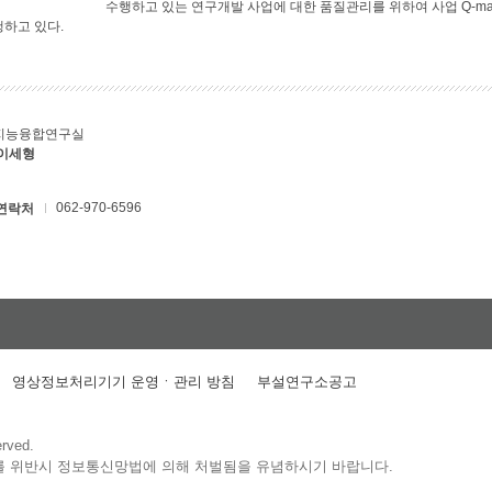
수행하고 있는 연구개발 사업에 대한 품질관리를 위하여 사업 Q-ma
행하고 있다.
지능융합연구실
 이세형
062-970-6596
연락처
영상정보처리기기 운영ㆍ관리 방침
부설연구소공고
erved.
를 위반시 정보통신망법에 의해 처벌됨을 유념하시기 바랍니다.