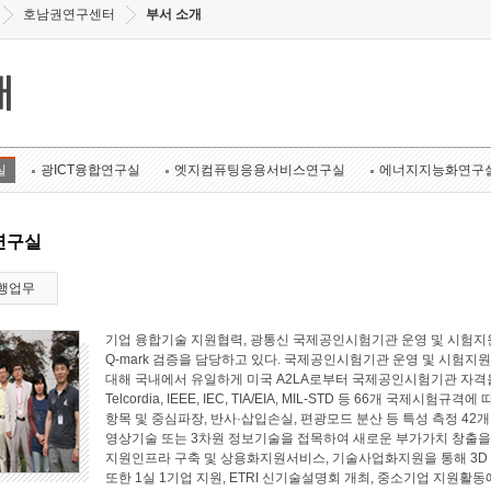
호남권연구센터
부서 소개
개
실
광ICT융합연구실
엣지컴퓨팅응용서비스연구실
에너지지능화연구
연구실
행업무
기업 융합기술 지원협력, 광통신 국제공인시험기관 운영 및 시험지원
Q-mark 검증을 담당하고 있다. 국제공인시험기관 운영 및 시험지원 
대해 국내에서 유일하게 미국 A2LA로부터 국제공인시험기관 자격
Telcordia, IEEE, IEC, TIA/EIA, MIL-STD 등 66개 국
항목 및 중심파장, 반사·삽입손실, 편광모드 분산 등 특성 측정 4
영상기술 또는 3차원 정보기술을 접목하여 새로운 부가가치 창출
지원인프라 구축 및 상용화지원서비스, 기술사업화지원을 통해 3D
또한 1실 1기업 지원, ETRI 신기술설명회 개최, 중소기업 지원