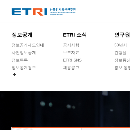
본문 바로가기
주요메뉴 바로가기
하단메뉴 바로가기
정보공개
ETRI 소식
연구원
정보공개제도안내
공지사항
50년사
사전정보공개
보도자료
간행물
정보목록
ETRI SNS
정보통신
정보공개청구
채용공고
홍보 동
경영공시
공공데이터개방
사업실명제