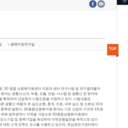
수도권연구본부
기획본부
사업화본부
행정본부
대외협력부
실
광패키징연구실
TOP
, 3D 융합 상용화지원센터 지원과 센터 연구사업 및 연구결과물의
분야는 광통신소자, 부품, 모듈, 단말, 시스템 등 광통신 전 분야에
을 획득하여 산업체의 시험인증을 지원하고 있다. 시험내용은
제시험규격에 따른 광통신 제품의 온·습도순환, 충격, 진동, 내부 습도 등 신뢰성 15개
2개 항목에 달한다. 3D융합상용화지원 분야는 기존 산업의 구조에 3차원
을 위해 광주광역시 지역을 거점으로 3D융합상용화지원센터
 강소기업 및 중핵기업을 육성하여 지역균형발전을 목적으로 있다.
활동에 대한 고객 만족도 조사를 수행하고 있으며, 호남권연구센터에서