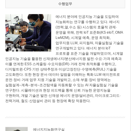
수행업무
에너지 분야에 인공지능 기술을 도입하여
지능화하는 연구를 수행하고 있다. 에너지
(전력,열,수소 등) 시스템의 효율적 관제·
운영을 위해, 전력 IoT 표준화(KS eIoT, OMA
LwM2M), 시계열 예측, 운영 최적화,
업무지원 LLM, 피지컬AI, 자율실험실 기술을
연구개발하고 있다. 에너지 분야 IoT
프로토콜 표준 기술을 개발하였으며, 시계열
인공지능 기술을 활용한 신재생에너지/분산에너지원 발전·수요·가격 예측과
이를 연계한 ESS 스케줄링·수요자원(DR)·거래 전략 최적화를 수행하고,
디지털트윈·CPS 기반 상태추정과 이상/고장진단·수명예측(RUL) 기술을
고도화한다. 또한 현장 문서·데이터·알람을 이해하는 특화 LLM 에이전트로
운전·정비·거래 업무 지원 기술을 개발하고, 소재·부품·장비 영역에는
실험설계–계측–분석–조건탐색을 자동화할 수 있는 AI 자율실험실 기술을
연구한다. 시뮬레이션과 현장 피드백을 통해 신뢰 가능한 운영지능을
구현하며, 개발 기술은 발전·신재생 에너지 운영/설비관리, 마이크로그리드·
전력거래, 철도·산업설비 관리 등 현장에 확장 적용한다.
에너지지능화연구실