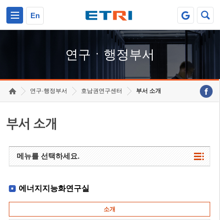
본문 바로가기
주요메뉴 바로가기
하단메뉴 바로가기
En
연구ㆍ행정부서
연구·행정부서
호남권연구센터
부서 소개
부서 소개
메뉴를 선택하세요.
에너지지능화연구실
소개