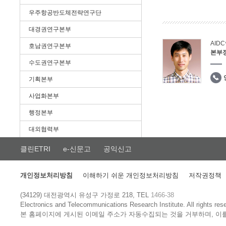
우주항공반도체전략연구단
대경권연구본부
AID
호남권연구본부
본부
수도권연구본부
기획본부
사업화본부
행정본부
대외협력부
클린ETRI
e-신문고
공익신고
개인정보처리방침
이해하기 쉬운 개인정보처리방침
저작권정책
(34129) 대전광역시 유성구 가정로 218, TEL
1466-38
Electronics and Telecommunications Research Institute.
All rights res
본 홈페이지에 게시된 이메일 주소가 자동수집되는 것을 거부하며, 이