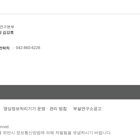
C연구본부
장 김강호
042-860-6226
연락처
영상정보처리기기 운영ㆍ관리 방침
부설연구소공고
erved.
를 위반시 정보통신망법에 의해 처벌됨을 유념하시기 바랍니다.