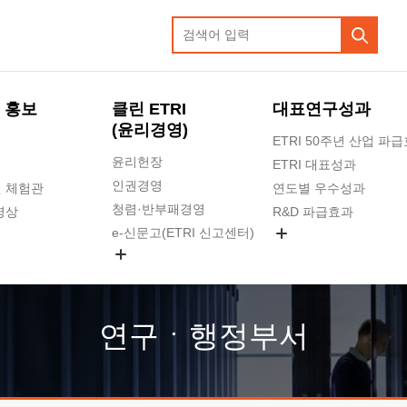
 홍보
클린 ETRI
대표연구성과
(윤리경영)
ETRI 50주년 산업 파
윤리헌장
ETRI 대표성과
인권경영
 체험관
연도별 우수성과
청렴·반부패경영
영상
R&D 파급효과
e-신문고(ETRI 신고센터)
지식공유플랫폼
공익신고
청렴포털 신고
고객의소리
연구ㆍ행정부서
수의계약 현황
부패징계 현황
감사결과공개