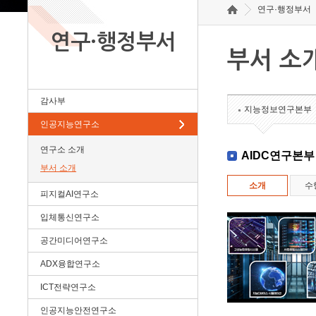
연구·행정부서
연구·행정부서
부서 소
감사부
지능정보연구본부
인공지능연구소
연구소 소개
AIDC연구본부
부서 소개
소개
수
피지컬AI연구소
입체통신연구소
공간미디어연구소
ADX융합연구소
ICT전략연구소
인공지능안전연구소