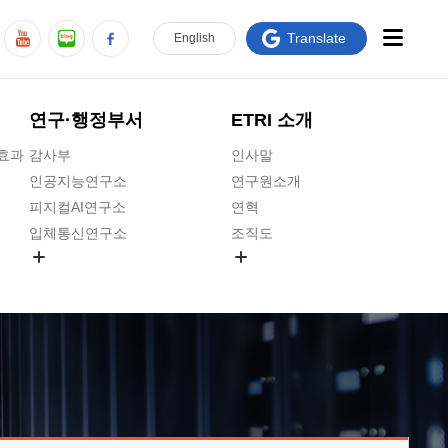
Translate
En
glish
연구·행정부서
ETRI 소개
급효과
감사부
인사말
인공지능연구소
연구원소개
피지컬AI연구소
연혁
입체통신연구소
조직도
공간미디어연구소
기타 공개정보
ADX융합연구소
원규 제·개정 예고
ICT전략연구소
연구원 고객헌장
인공지능안전연구소
ETRI CI
우주항공반도체전략연구단
주요업무연락처
대경권연구본부
찾아오시는길
호남권연구본부