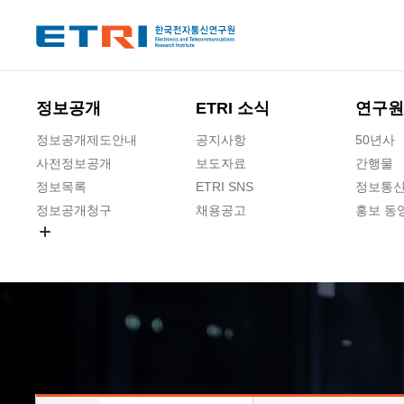
본문 바로가기
주요메뉴 바로가기
하단메뉴 바로가기
정보공개
ETRI 소식
연구원
정보공개제도안내
공지사항
50년사
사전정보공개
보도자료
간행물
정보목록
ETRI SNS
정보통신
정보공개청구
채용공고
홍보 동
경영공시
공공데이터개방
사업실명제