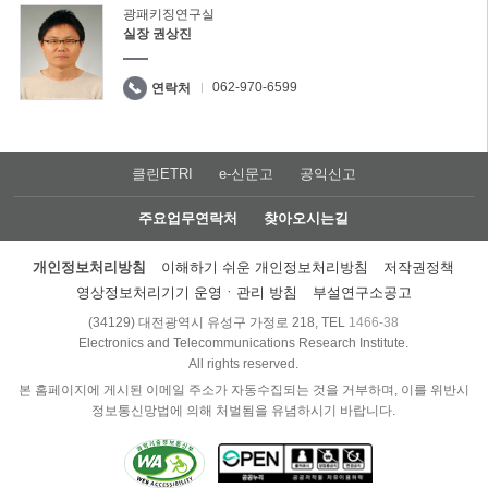
광패키징연구실
실장 권상진
062-970-6599
연락처
클린ETRI
e-신문고
공익신고
주요업무연락처
찾아오시는길
개인정보처리방침
이해하기 쉬운 개인정보처리방침
저작권정책
영상정보처리기기 운영ㆍ관리 방침
부설연구소공고
(34129) 대전광역시 유성구 가정로 218, TEL
1466-38
Electronics and Telecommunications Research Institute.
All rights reserved.
본 홈페이지에 게시된 이메일 주소가 자동수집되는 것을 거부하며, 이를 위반시
정보통신망법에 의해 처벌됨을 유념하시기 바랍니다.