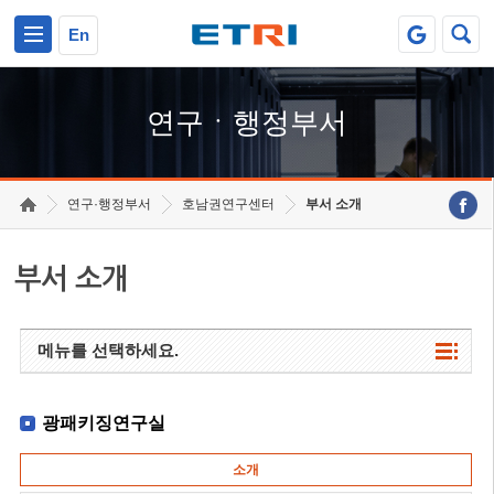
본문 바로가기
주요메뉴 바로가기
하단메뉴 바로가기
En
연구ㆍ행정부서
연구·행정부서
호남권연구센터
부서 소개
부서 소개
메뉴를 선택하세요.
광패키징연구실
소개