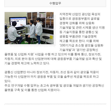
수행업무
지역전략 산업인 광산업 육성의
일환으로 광응용부품의 글로벌
경쟁력 강화를 위해 상용화
기술개발 및 관련 시제품 생산 지원
등 기술지원을 통한 광통신 및
광융합 부품관련 기술경쟁력
제고를 목표로 한다. 이를 위해
‘100기가급 초소형 광모듈 상용화
기술개발’과 ‘광기반 공정혁신
플랫폼 및 산업화 지원’ 사업을 수행 하고 있으며 이를 통해 통신, 정보가전,
자동차, 의료 분야 등의 산업분야에 대해 광응용부품 기술개발 성과 확산 및
기술 경쟁력 제고에 노력하고 있다.
광통신 산업뿐만 아니라 정보가전, 자동차, 조선 등과 같이 광모듈 적용이
가능한 타 산업분야 까지 광응용 부품 및 모듈 솔루션 제공을 목표로 하고
있다.
주요 연구개발 수행 업무는 초고속 광부품 및 광모듈 개발과 광기반 공정혁신
플랫폼 구축 및 이를 통한 산업화 지원이다.