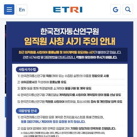
본문 바로가기
주요메뉴 바로가기
En
지식공유
ETRI 오픈소스
플랫폼
거버넌스 대응
발간자료