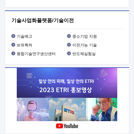
프로그램 개발
 상세이력ㅇ(붙 임1) 대상인력 A 상세이력ㅇ(붙
임2) 대상인력 B 상세이력
3. 신청방법 및 향후일정 등

신청방법: 이메일 (verdi@etri.re.kr)* <별첨양식>을 작성하여
기술사업화플랫폼/기술이전
제출
 문 의 처: ETRI사업화본부 기업성장지원부
기업성장지원전략실ㅇ오경석 책임 연구원 (T. 042-860-5076,
verdi@etri.re.kr)
 제출양식
ㅇ(별첨양식) ETRI연구인력
기술예고
중소기업 지원
현장지원 신청서 (기업)
보유특허
이전가능 기술
융합기술연구생산센터
반도체실험실