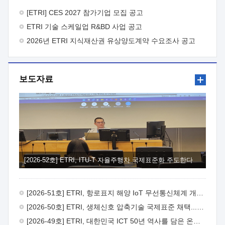
바랍니다.
2026년 8월 한국전자통신연구원장
1. 추진개요

추진목적: ETRI 인력을 기업현장에 파견. 기술지원을
[ETRI] CES 2027 참가기업 모집 공고
실시함으로써 ETRI 개발기술의 사업화를 지원하여
ETRI 기술 스케일업 R&BD 사업 공고
사업화성과를 극대화하고, 지원기업을 강견기업으로 육성하고자
함.
2026년 ETRI 지식재산권 유상양도계약 수요조사 공고
 신청자격: ETRI 협력기업 및 일반 ICT 중소기업*
협력기업: ETRI 창업/연구소기업, 기술이전/출자기업 등 ETRI
개발기술을 사업화하고자 하는 기업
 파견기간: 1년 이상
[최대 3년까지 연속지원 가능]* 연속지원은 지원완료 시점에서
보도자료
당해 지원실적과 차기 지원계획을 평가하여 결정
 기업부담:
연구인력 연봉기준 30 ~ 40%* (1년차) 연봉의 30%, (2 ~ 3년차)
연봉의 40%
 추진일정(1)희망기업 신청/접수(2)희망인력-
희망기업 매칭(3)현장조사/ 선정(심의)(4)협약체결(5)
기업파견8월 3일 ~ 14일
8월 17일 ~ 26일
9월초순
9월 중순
10월 이후* 상기일정은 희망인력-희망기업간 매칭 원활시를
가정한 것으로 상황에 따라 상당기간 일정이 지연될 수 있음. **
(1)희망인력-희망기업간 적합성이 낮다고 판단되거나, (2)
희망인력이 파견의사를 철회할 경우 후속 절차가 진행되지 않을
[2026-52호] ETRI, ITU-T 자율주행차 국제표준화 주도한다
수 있음.2. 현장지원 희망인력 및 상세이력
 희망인력
목록기술분야연구인력번호지원가능 기술반도체/
전자소자A반도체 소자(trasistor/diode) 제작 공정 전자소자 제작
[2026-51호] ETRI, 항로표지 해양 IoT 무선통신체계 개발 나선다
공정(FET / SBD 등 )유기물 반도체 소재 및 소자 설계, 합성 및
제작바이오센서 설계/제작토양/수질/가스 센서 설계/
[2026-50호] ETRI, 생체신호 압축기술 국제표준 채택...의료 AI 시대 연다
제작광소자응용B광 센서 및 응용 시스템시스템 제어 및 데이터
[2026-49호] ETRI, 대한민국 ICT 50년 역사를 담은 온라인 50년사 공개
처리FPGA 제어, VHDL 프로그램 개발Labview, Python, C