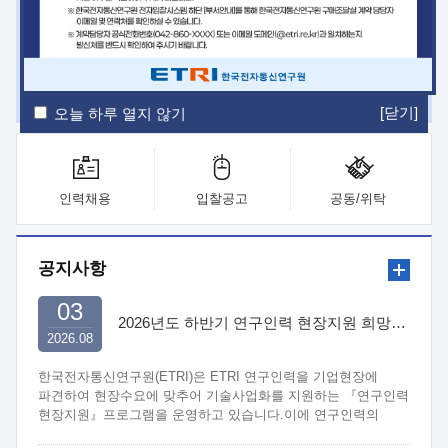
ETRI Insight
ETRI Journal
전자통신동향분석
ETRI 웹진
ETRI 간행물
전자도서관
[닫기]
오늘 하루 열지 않기
인력채용
입찰공고
공동/위탁
공지사항
03
2026년도 하반기 연구인력 현장지원 희망기업 신청/접수
2026.08
한국전자통신연구원(ETRI)은 ETRI 연구인력을 기업현장에
파견하여 현장수요에 맞추어 기술사업화를 지원하는 『연구인력
현장지원』프로그램을 운영하고 있습니다.이에 연구인력의
지원을 희망하는 중소.중견기업에서는 신청하여 주시기