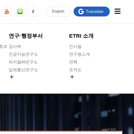
Translate
En
glish
연구·행정부서
ETRI 소개
급효과
감사부
인사말
인공지능연구소
연구원소개
피지컬AI연구소
연혁
입체통신연구소
조직도
공간미디어연구소
기타 공개정보
ADX융합연구소
원규 제·개정 예고
ICT전략연구소
연구원 고객헌장
인공지능안전연구소
ETRI CI
우주항공반도체전략연구단
주요업무연락처
대경권연구본부
찾아오시는길
호남권연구본부