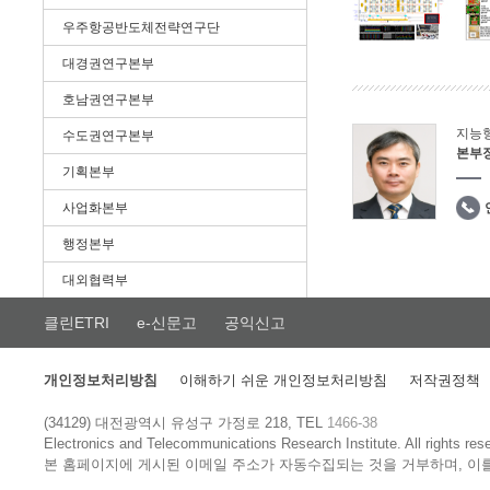
우주항공반도체전략연구단
대경권연구본부
호남권연구본부
지능
수도권연구본부
본부
기획본부
사업화본부
행정본부
대외협력부
클린ETRI
e-신문고
공익신고
개인정보처리방침
이해하기 쉬운 개인정보처리방침
저작권정책
(34129) 대전광역시 유성구 가정로 218, TEL
1466-38
Electronics and Telecommunications Research Institute.
All rights res
본 홈페이지에 게시된 이메일 주소가 자동수집되는 것을 거부하며, 이