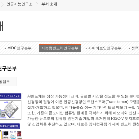
인공지능연구소
부서 소개
개
AIDC연구본부
지능형반도체연구본부
사이버보안연구본부
정책
연구본부
행업무
AI반도체는 성장 가능성이 크며, 글로벌 시장을 선도할 수 있는 
신경망의 절정에 이른 인공신경망인 트랜스포머(Transformer) 모
설계·개발하고 있으며, 페타플롭스 성능 기가바이트급 메모리 융합 N
또한, 기존의 폰노이만 컴퓨팅 한계를 극복하기 위해 메모리와 연산
가능한 뉴로모픽 컴퓨팅 원천기술 개발과 초저전력 RISC-V 엣지프로
및 산업화를 추진하고 있으며, 새로운 양자컴퓨팅의 제어 반도체 원천