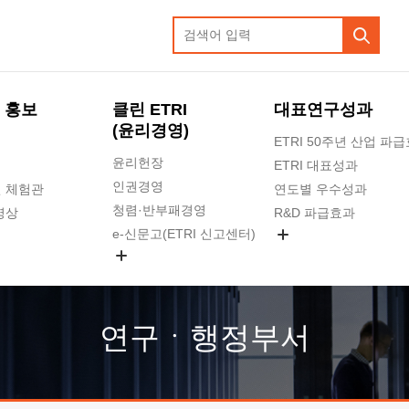
 홍보
클린 ETRI
대표연구성과
(윤리경영)
ETRI 50주년 산업 파
윤리헌장
ETRI 대표성과
인권경영
 체험관
연도별 우수성과
청렴·반부패경영
영상
R&D 파급효과
e-신문고(ETRI 신고센터)
지식공유플랫폼
공익신고
청렴포털 신고
고객의소리
연구ㆍ행정부서
수의계약 현황
부패징계 현황
감사결과공개