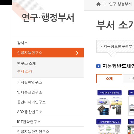
연구·행정부서
연구·행정부서
부서 소
감사부
지능정보연구본부
인공지능연구소
연구소 소개
지능형반도체
부서 소개
소개
수
피지컬AI연구소
입체통신연구소
공간미디어연구소
ADX융합연구소
ICT전략연구소
인공지능안전연구소