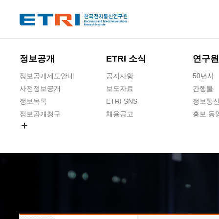
본문 바로가기
주요메뉴 바로가기
하단메뉴 바로가기
정보공개
ETRI 소식
연구원
정보공개제도안내
공지사항
50년사
사전정보공개
보도자료
간행물
정보목록
ETRI SNS
정보통신
정보공개청구
채용공고
홍보 동
경영공시
공공데이터개방
사업실명제