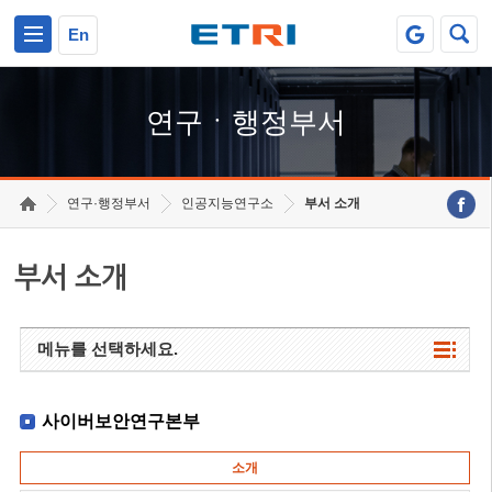
본문 바로가기
주요메뉴 바로가기
하단메뉴 바로가기
En
연구ㆍ행정부서
연구·행정부서
인공지능연구소
부서 소개
부서 소개
메뉴를 선택하세요.
사이버보안연구본부
소개