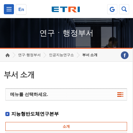
본문 바로가기
주요메뉴 바로가기
하단메뉴 바로가기
En
연구ㆍ행정부서
연구·행정부서
인공지능연구소
부서 소개
부서 소개
메뉴를 선택하세요.
지능형반도체연구본부
소개