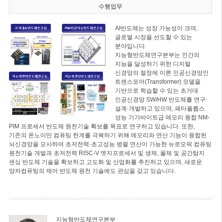
수행업무
AI반도체는 성장 가능성이 크며,
글로벌 시장을 선도할 수 있는
분야입니다.
지능형반도체연구본부는 인간의
지능을 달성하기 위한 디지털
신경망의 절정에 이른 인공신경망인
트랜스포머(Transformer) 모델을
기반으로 학습할 수 있는 초거대
인공신경망 SW/HW 반도체를 연구·
설계·개발하고 있으며, 페타플롭스
성능 기가바이트급 메모리 융합 NM-
PIM 프로세서 반도체 원천기술 확보를 목표로 연구하고 있습니다. 또한,
기존의 폰노이만 컴퓨팅 한계를 극복하기 위해 메모리와 연산 기능이 융합된
뇌신경망을 모사하여 초저전력·초고성능 병렬 연산이 가능한 뉴로모픽 컴퓨팅
원천기술 개발과 초저전력 RISC-V 엣지프로세서 및 생체, 물체 및 공간탐지
센싱 반도체 기술을 확보하고 고도화 및 산업화를 추진하고 있으며, 새로운
양자컴퓨팅의 제어 반도체 원천 기술에도 관심을 갖고 있습니다.
지능형반도체연구본부