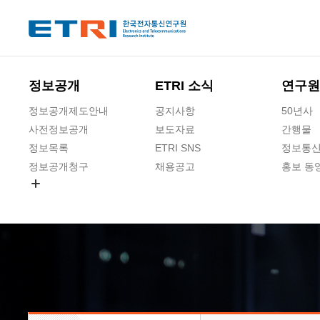
본문 바로가기
주요메뉴 바로가기
하단메뉴 바로가기
정보공개
ETRI 소식
연구원
정보공개제도안내
공지사항
50년사
사전정보공개
보도자료
간행물
정보목록
ETRI SNS
정보통신
정보공개청구
채용공고
홍보 동
경영공시
공공데이터개방
사업실명제