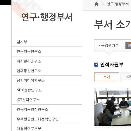
연구·행정부서
연구·행정부서
부서 소
감사부
운영관리부
인공지능연구소
피지컬AI연구소
인적자원부
입체통신연구소
소개
수
공간미디어연구소
ADX융합연구소
ICT전략연구소
인공지능안전연구소
우주항공반도체전략연구단
대경권연구본부