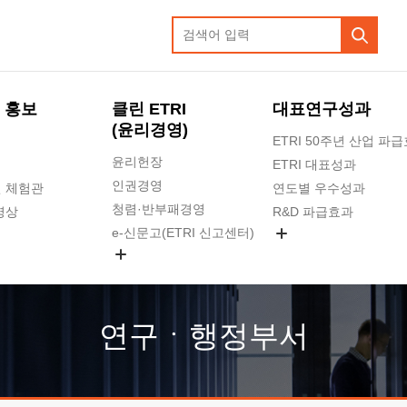
 홍보
클린 ETRI
대표연구성과
(윤리경영)
ETRI 50주년 산업 파
윤리헌장
ETRI 대표성과
인권경영
 체험관
연도별 우수성과
청렴·반부패경영
영상
R&D 파급효과
e-신문고(ETRI 신고센터)
지식공유플랫폼
공익신고
청렴포털 신고
고객의소리
연구ㆍ행정부서
수의계약 현황
부패징계 현황
감사결과공개