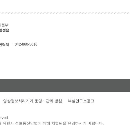
자원부
 변성윤
042-860-5616
연락처
영상정보처리기기 운영ㆍ관리 방침
부설연구소공고
erved.
를 위반시 정보통신망법에 의해 처벌됨을 유념하시기 바랍니다.