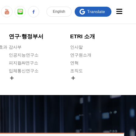
Translate
En
glish
연구·행정부서
ETRI 소개
급효과
감사부
인사말
인공지능연구소
연구원소개
피지컬AI연구소
연혁
입체통신연구소
조직도
공간미디어연구소
기타 공개정보
ADX융합연구소
원규 제·개정 예고
ICT전략연구소
연구원 고객헌장
인공지능안전연구소
ETRI CI
우주항공반도체전략연구단
주요업무연락처
대경권연구본부
찾아오시는길
호남권연구본부