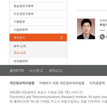
호남권연구본부
수도권연구본부
인적
기획본부
부장
사업화본부
행정본부
본부 소개
부서 소개
대외협력부
클린ETRI
e-신문고
공익신고
개인정보처리방침
이해하기 쉬운 개인정보처리방침
저작권정책
(34129) 대전광역시 유성구 가정로 218, TEL
1466-38
Electronics and Telecommunications Research Institute.
All rights res
본 홈페이지에 게시된 이메일 주소가 자동수집되는 것을 거부하며, 이