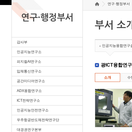
연구·행정부서
연구·행정부서
부서 소
감사부
인공지능융합연구
인공지능연구소
피지컬AI연구소
광ICT융합연
입체통신연구소
소개
수
공간미디어연구소
ADX융합연구소
ICT전략연구소
인공지능안전연구소
우주항공반도체전략연구단
대경권연구본부