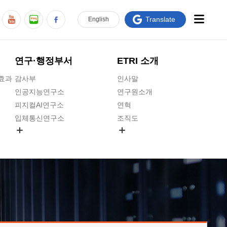
Translate
En
glish
연구·행정부서
ETRI 소개
급효과
감사부
인사말
인공지능연구소
연구원소개
피지컬AI연구소
연혁
입체통신연구소
조직도
공간미디어연구소
기타 공개정보
ADX융합연구소
원규 제·개정 예고
ICT전략연구소
연구원 고객헌장
인공지능안전연구소
ETRI CI
우주항공반도체전략연구단
주요업무연락처
대경권연구본부
찾아오시는길
호남권연구본부