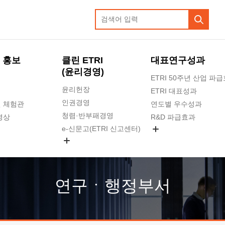
 홍보
클린 ETRI
대표연구성과
(윤리경영)
ETRI 50주년 산업 파
윤리헌장
ETRI 대표성과
인권경영
 체험관
연도별 우수성과
청렴·반부패경영
영상
R&D 파급효과
e-신문고(ETRI 신고센터)
지식공유플랫폼
공익신고
청렴포털 신고
고객의소리
연구ㆍ행정부서
수의계약 현황
부패징계 현황
감사결과공개