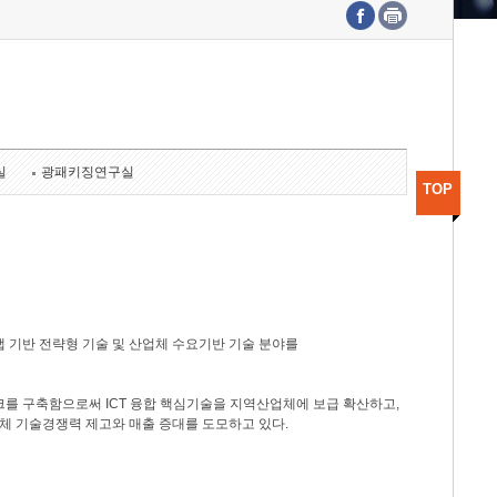
수도권연구본부
기획본부
사업화본부
행정본부
대외협력부
실
광패키징연구실
TOP
 기반 전략형 기술 및 산업체 수요기반 기술 분야를
를 구축함으로써 ICT 융합 핵심기술을 지역산업체에 보급 확산하고,
체 기술경쟁력 제고와 매출 증대를 도모하고 있다.