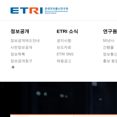
본문 바로가기
주요메뉴 바로가기
하단메뉴 바로가기
정보공개
ETRI 소식
연구원
정보공개제도안내
공지사항
50년사
사전정보공개
보도자료
간행물
정보목록
ETRI SNS
정보통신
정보공개청구
채용공고
홍보 동
경영공시
공공데이터개방
사업실명제