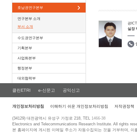
호남권연구본부
연구본부 소개
광IC
부서 소개
실장
수도권연구본부
기획본부
사업화본부
행정본부
대외협력부
클린ETRI
e-신문고
공익신고
개인정보처리방침
이해하기 쉬운 개인정보처리방침
저작권정책
(34129) 대전광역시 유성구 가정로 218, TEL
1466-38
Electronics and Telecommunications Research Institute.
All rights res
본 홈페이지에 게시된 이메일 주소가 자동수집되는 것을 거부하며, 이