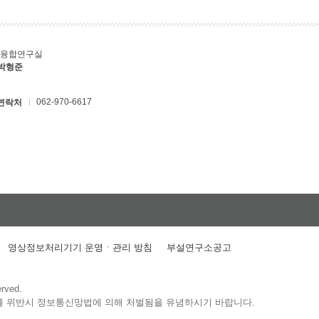
T융합연구실
 박형준
062-970-6617
연락처
영상정보처리기기 운영ㆍ관리 방침
부설연구소공고
erved.
를 위반시 정보통신망법에 의해 처벌됨을 유념하시기 바랍니다.