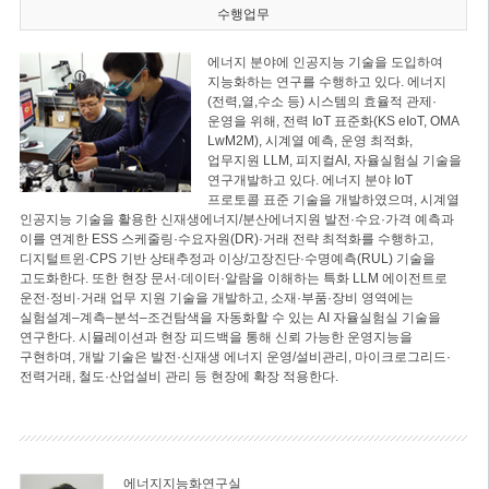
수행업무
에너지 분야에 인공지능 기술을 도입하여
지능화하는 연구를 수행하고 있다. 에너지
(전력,열,수소 등) 시스템의 효율적 관제·
운영을 위해, 전력 IoT 표준화(KS eIoT, OMA
LwM2M), 시계열 예측, 운영 최적화,
업무지원 LLM, 피지컬AI, 자율실험실 기술을
연구개발하고 있다. 에너지 분야 IoT
프로토콜 표준 기술을 개발하였으며, 시계열
인공지능 기술을 활용한 신재생에너지/분산에너지원 발전·수요·가격 예측과
이를 연계한 ESS 스케줄링·수요자원(DR)·거래 전략 최적화를 수행하고,
디지털트윈·CPS 기반 상태추정과 이상/고장진단·수명예측(RUL) 기술을
고도화한다. 또한 현장 문서·데이터·알람을 이해하는 특화 LLM 에이전트로
운전·정비·거래 업무 지원 기술을 개발하고, 소재·부품·장비 영역에는
실험설계–계측–분석–조건탐색을 자동화할 수 있는 AI 자율실험실 기술을
연구한다. 시뮬레이션과 현장 피드백을 통해 신뢰 가능한 운영지능을
구현하며, 개발 기술은 발전·신재생 에너지 운영/설비관리, 마이크로그리드·
전력거래, 철도·산업설비 관리 등 현장에 확장 적용한다.
에너지지능화연구실