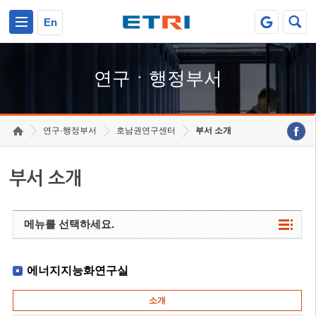
본문 바로가기
주요메뉴 바로가기
하단메뉴 바로가기
En
연구ㆍ행정부서
연구·행정부서
호남권연구센터
부서 소개
부서 소개
메뉴를 선택하세요.
에너지지능화연구실
소개