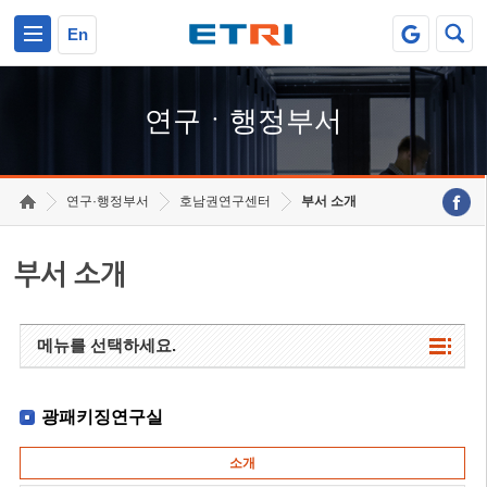
본문 바로가기
주요메뉴 바로가기
하단메뉴 바로가기
En
연구ㆍ행정부서
연구·행정부서
호남권연구센터
부서 소개
부서 소개
메뉴를 선택하세요.
광패키징연구실
소개