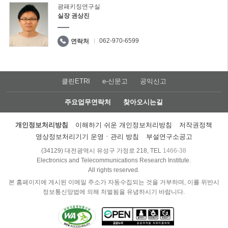
광패키징연구실
실장 권상진
062-970-6599
연락처
클린ETRI
e-신문고
공익신고
주요업무연락처
찾아오시는길
개인정보처리방침
이해하기 쉬운 개인정보처리방침
저작권정책
영상정보처리기기 운영ㆍ관리 방침
부설연구소공고
(34129) 대전광역시 유성구 가정로 218, TEL
1466-38
Electronics and Telecommunications Research Institute.
All rights reserved.
본 홈페이지에 게시된 이메일 주소가 자동수집되는 것을 거부하며, 이를 위반시
정보통신망법에 의해 처벌됨을 유념하시기 바랍니다.