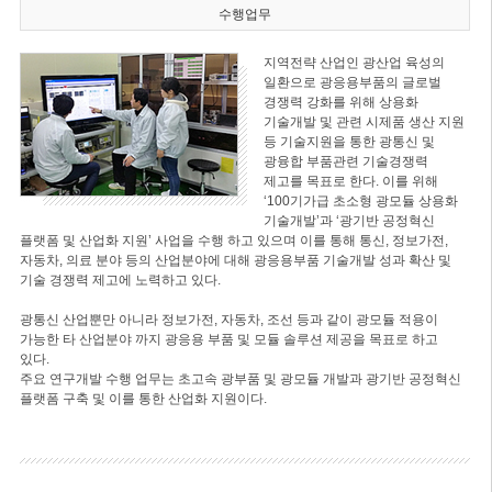
수행업무
지역전략 산업인 광산업 육성의
일환으로 광응용부품의 글로벌
경쟁력 강화를 위해 상용화
기술개발 및 관련 시제품 생산 지원
등 기술지원을 통한 광통신 및
광융합 부품관련 기술경쟁력
제고를 목표로 한다. 이를 위해
‘100기가급 초소형 광모듈 상용화
기술개발’과 ‘광기반 공정혁신
플랫폼 및 산업화 지원’ 사업을 수행 하고 있으며 이를 통해 통신, 정보가전,
자동차, 의료 분야 등의 산업분야에 대해 광응용부품 기술개발 성과 확산 및
기술 경쟁력 제고에 노력하고 있다.
광통신 산업뿐만 아니라 정보가전, 자동차, 조선 등과 같이 광모듈 적용이
가능한 타 산업분야 까지 광응용 부품 및 모듈 솔루션 제공을 목표로 하고
있다.
주요 연구개발 수행 업무는 초고속 광부품 및 광모듈 개발과 광기반 공정혁신
플랫폼 구축 및 이를 통한 산업화 지원이다.