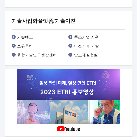
프로그램 개발
 상세이력ㅇ(붙 임1) 대상인력 A 상세이력ㅇ(붙
임2) 대상인력 B 상세이력
3. 신청방법 및 향후일정 등

신청방법: 이메일 (verdi@etri.re.kr)* <별첨양식>을 작성하여
기술사업화플랫폼/기술이전
제출
 문 의 처: ETRI사업화본부 기업성장지원부
기업성장지원전략실ㅇ오경석 책임 연구원 (T. 042-860-5076,
verdi@etri.re.kr)
 제출양식
ㅇ(별첨양식) ETRI연구인력
기술예고
중소기업 지원
현장지원 신청서 (기업)
보유특허
이전가능 기술
융합기술연구생산센터
반도체실험실