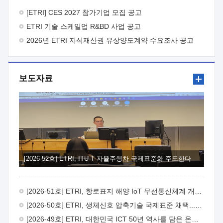
바랍니다.
2026년 8월 한국전자통신연구원장
1. 추진개요

추진목적: ETRI 인력을 기업현장에 파견. 기술지원을
[ETRI] CES 2027 참가기업 모집 공고
실시함으로써 ETRI 개발기술의 사업화를 지원하여
ETRI 기술 스케일업 R&BD 사업 공고
사업화성과를 극대화하고, 지원기업을 강견기업으로 육성하고자
함.
2026년 ETRI 지식재산권 유상양도계약 수요조사 공고
 신청자격: ETRI 협력기업 및 일반 ICT 중소기업*
협력기업: ETRI 창업/연구소기업, 기술이전/출자기업 등 ETRI
개발기술을 사업화하고자 하는 기업
 파견기간: 1년 이상
[최대 3년까지 연속지원 가능]* 연속지원은 지원완료 시점에서
보도자료
당해 지원실적과 차기 지원계획을 평가하여 결정
 기업부담:
연구인력 연봉기준 30 ~ 40%* (1년차) 연봉의 30%, (2 ~ 3년차)
연봉의 40%
 추진일정(1)희망기업 신청/접수(2)희망인력-
희망기업 매칭(3)현장조사/ 선정(심의)(4)협약체결(5)
기업파견8월 3일 ~ 14일
8월 17일 ~ 26일
9월초순
9월 중순
10월 이후* 상기일정은 희망인력-희망기업간 매칭 원활시를
가정한 것으로 상황에 따라 상당기간 일정이 지연될 수 있음. **
(1)희망인력-희망기업간 적합성이 낮다고 판단되거나, (2)
희망인력이 파견의사를 철회할 경우 후속 절차가 진행되지 않을
[2026-52호] ETRI, ITU-T 자율주행차 국제표준화 주도한다
수 있음.2. 현장지원 희망인력 및 상세이력
 희망인력
목록기술분야연구인력번호지원가능 기술반도체/
전자소자A반도체 소자(trasistor/diode) 제작 공정 전자소자 제작
[2026-51호] ETRI, 항로표지 해양 IoT 무선통신체계 개발 나선다
공정(FET / SBD 등 )유기물 반도체 소재 및 소자 설계, 합성 및
제작바이오센서 설계/제작토양/수질/가스 센서 설계/
[2026-50호] ETRI, 생체신호 압축기술 국제표준 채택...의료 AI 시대 연다
제작광소자응용B광 센서 및 응용 시스템시스템 제어 및 데이터
[2026-49호] ETRI, 대한민국 ICT 50년 역사를 담은 온라인 50년사 공개
처리FPGA 제어, VHDL 프로그램 개발Labview, Python, C