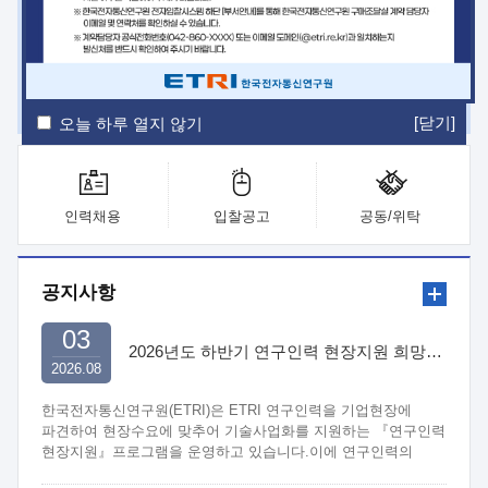
ETRI Insight
ETRI Journal
전자통신동향분석
ETRI 웹진
ETRI 간행물
전자도서관
[닫기]
오늘 하루 열지 않기
인력채용
입찰공고
공동/위탁
공지사항
03
2026년도 하반기 연구인력 현장지원 희망기업 신청/접수
2026.08
한국전자통신연구원(ETRI)은 ETRI 연구인력을 기업현장에
파견하여 현장수요에 맞추어 기술사업화를 지원하는 『연구인력
현장지원』프로그램을 운영하고 있습니다.이에 연구인력의
지원을 희망하는 중소.중견기업에서는 신청하여 주시기