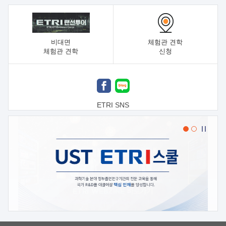
비대면
체험관 견학
체험관 견학
신청
ETRI SNS