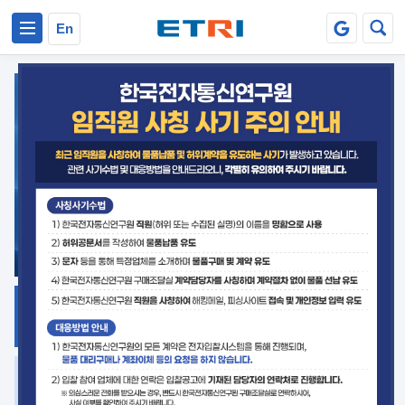
본문 바로가기
주요메뉴 바로가기
En
지식공유
ETRI 오픈소스
플랫폼
거버넌스 대응
발간자료