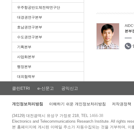
우주항공반도체전략연구단
대경권연구본부
AID
호남권연구본부
본부
수도권연구본부
기획본부
사업화본부
행정본부
대외협력부
클린ETRI
e-신문고
공익신고
개인정보처리방침
이해하기 쉬운 개인정보처리방침
저작권정책
(34129) 대전광역시 유성구 가정로 218, TEL
1466-38
Electronics and Telecommunications Research Institute.
All rights res
본 홈페이지에 게시된 이메일 주소가 자동수집되는 것을 거부하며, 이