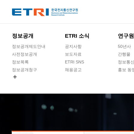
본문 바로가기
주요메뉴 바로가기
하단메뉴 바로가기
정보공개
ETRI 소식
연구원
정보공개제도안내
공지사항
50년사
사전정보공개
보도자료
간행물
정보목록
ETRI SNS
정보통신
정보공개청구
채용공고
홍보 동
경영공시
공공데이터개방
사업실명제