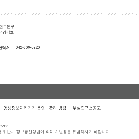
C연구본부
장 김강호
042-860-6226
연락처
영상정보처리기기 운영ㆍ관리 방침
부설연구소공고
erved.
를 위반시 정보통신망법에 의해 처벌됨을 유념하시기 바랍니다.