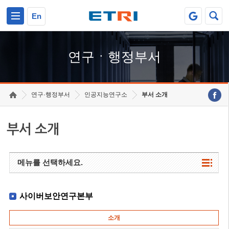
본문 바로가기
주요메뉴 바로가기
하단메뉴 바로가기
En
연구ㆍ행정부서
연구·행정부서
인공지능연구소
부서 소개
부서 소개
메뉴를 선택하세요.
사이버보안연구본부
소개