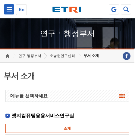
본문 바로가기
주요메뉴 바로가기
하단메뉴 바로가기
En
연구ㆍ행정부서
연구·행정부서
호남권연구센터
부서 소개
부서 소개
메뉴를 선택하세요.
엣지컴퓨팅응용서비스연구실
소개