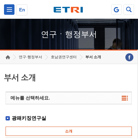
본문 바로가기
주요메뉴 바로가기
하단메뉴 바로가기
En
연구ㆍ행정부서
연구·행정부서
호남권연구센터
부서 소개
부서 소개
메뉴를 선택하세요.
광패키징연구실
소개