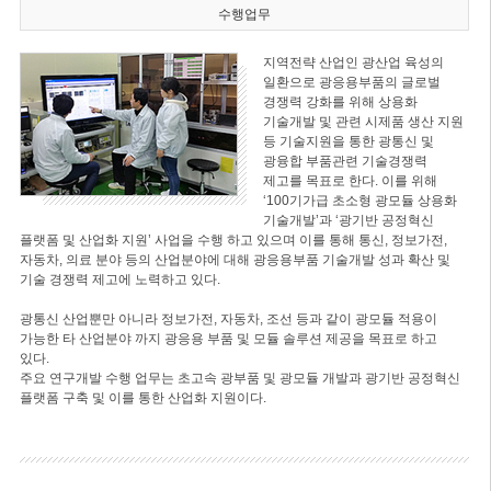
수행업무
지역전략 산업인 광산업 육성의
일환으로 광응용부품의 글로벌
경쟁력 강화를 위해 상용화
기술개발 및 관련 시제품 생산 지원
등 기술지원을 통한 광통신 및
광융합 부품관련 기술경쟁력
제고를 목표로 한다. 이를 위해
‘100기가급 초소형 광모듈 상용화
기술개발’과 ‘광기반 공정혁신
플랫폼 및 산업화 지원’ 사업을 수행 하고 있으며 이를 통해 통신, 정보가전,
자동차, 의료 분야 등의 산업분야에 대해 광응용부품 기술개발 성과 확산 및
기술 경쟁력 제고에 노력하고 있다.
광통신 산업뿐만 아니라 정보가전, 자동차, 조선 등과 같이 광모듈 적용이
가능한 타 산업분야 까지 광응용 부품 및 모듈 솔루션 제공을 목표로 하고
있다.
주요 연구개발 수행 업무는 초고속 광부품 및 광모듈 개발과 광기반 공정혁신
플랫폼 구축 및 이를 통한 산업화 지원이다.