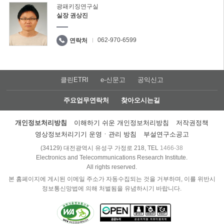
광패키징연구실
실장 권상진
062-970-6599
연락처
클린ETRI
e-신문고
공익신고
주요업무연락처
찾아오시는길
개인정보처리방침
이해하기 쉬운 개인정보처리방침
저작권정책
영상정보처리기기 운영ㆍ관리 방침
부설연구소공고
(34129) 대전광역시 유성구 가정로 218, TEL
1466-38
Electronics and Telecommunications Research Institute.
All rights reserved.
본 홈페이지에 게시된 이메일 주소가 자동수집되는 것을 거부하며, 이를 위반시
정보통신망법에 의해 처벌됨을 유념하시기 바랍니다.