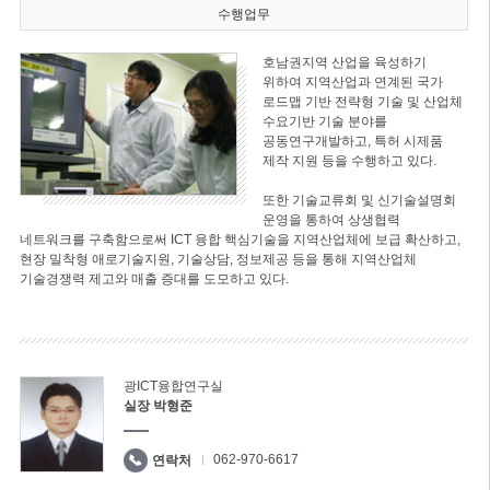
수행업무
호남권지역 산업을 육성하기
위하여 지역산업과 연계된 국가
로드맵 기반 전략형 기술 및 산업체
수요기반 기술 분야를
공동연구개발하고, 특허 시제품
제작 지원 등을 수행하고 있다.
또한 기술교류회 및 신기술설명회
운영을 통하여 상생협력
네트워크를 구축함으로써 ICT 융합 핵심기술을 지역산업체에 보급 확산하고,
현장 밀착형 애로기술지원, 기술상담, 정보제공 등을 통해 지역산업체
기술경쟁력 제고와 매출 증대를 도모하고 있다.
광ICT융합연구실
실장 박형준
062-970-6617
연락처