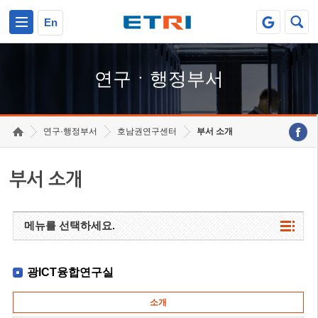
본문 바로가기
주요메뉴 바로가기
하단메뉴 바로가기
En
연구ㆍ행정부서
연구·행정부서
호남권연구센터
부서 소개
부서 소개
메뉴를 선택하세요.
광ICT융합연구실
소개