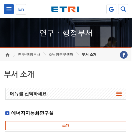
본문 바로가기
주요메뉴 바로가기
하단메뉴 바로가기
En
연구ㆍ행정부서
연구·행정부서
호남권연구센터
부서 소개
부서 소개
메뉴를 선택하세요.
에너지지능화연구실
소개