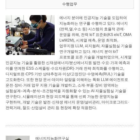
수행업무
에너지 분야에 인공지능 기술을 도입하여
지능화하는 연구를 수행하고 있다. 에너지
(전력,열,수소 등) 시스템의 효율적 관제·
운영을 위해, 전력 IoT 표준화(KS eIoT, OMA
LwM2M), 시계열 예측, 운영 최적화,
업무지원 LLM, 피지컬AI, 자율실험실 기술을
연구개발하고 있다. 에너지 분야 IoT
프로토콜 표준 기술을 개발하였으며, 시계열
인공지능 기술을 활용한 신재생에너지/분산에너지원 발전·수요·가격 예측과
이를 연계한 ESS 스케줄링·수요자원(DR)·거래 전략 최적화를 수행하고,
디지털트윈·CPS 기반 상태추정과 이상/고장진단·수명예측(RUL) 기술을
고도화한다. 또한 현장 문서·데이터·알람을 이해하는 특화 LLM 에이전트로
운전·정비·거래 업무 지원 기술을 개발하고, 소재·부품·장비 영역에는
실험설계–계측–분석–조건탐색을 자동화할 수 있는 AI 자율실험실 기술을
연구한다. 시뮬레이션과 현장 피드백을 통해 신뢰 가능한 운영지능을
구현하며, 개발 기술은 발전·신재생 에너지 운영/설비관리, 마이크로그리드·
전력거래, 철도·산업설비 관리 등 현장에 확장 적용한다.
에너지지능화연구실