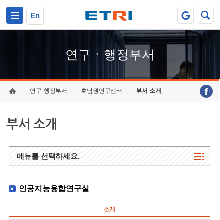
본문 바로가기
주요메뉴 바로가기
하단메뉴 바로가기
En
연구ㆍ행정부서
연구·행정부서
호남권연구센터
부서 소개
부서 소개
메뉴를 선택하세요.
인공지능융합연구실
소개