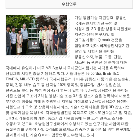
수행업무
기업 융합기술 지원협력, 광통신
국제공인시험기관 운영 및
시험지원, 3D 융합 상용화지원센터
지원과 센터 연구사업 및
연구결과물의 Q-mark 검증을
담당하고 있다. 국제공인시험기관
운영 및 시험지원 분야는
광통신소자, 부품, 모듈, 단말,
시스템 등 광통신 전 분야에 대해
국내에서 유일하게 미국 A2LA로부터 국제공인시험기관 자격을 획득하여
산업체의 시험인증을 지원하고 있다. 시험내용은 Telcordia, IEEE, IEC,
TIA/EIA, MIL-STD 등 66개 국제시험규격에 따른 광통신 제품의 온·습도순환,
충격, 진동, 내부 습도 등 신뢰성 15개 항목 및 중심파장, 반사·삽입손실,
편광모드 분산 등 특성 측정 42개 항목에 달한다. 3D융합상용화지원 분야는
기존 산업의 구조에 3차원 영상기술 또는 3차원 정보기술을 접목하여 새로운
부가가치 창출을 위해 광주광역시 지역을 거점으로 3D융합상용화지원센터
지원인프라 구축 및 상용화지원서비스, 기술사업화지원을 통해 3D 강소기업
및 중핵기업을 육성하여 지역균형발전을 목적으로 있다. 또한 1실 1기업 지원,
ETRI 신기술설명회 개최, 중소기업 지원활동에 대한 고객 만족도 조사를
수행하고 있으며, 호남권연구센터에서 수행하고 있는 연구개발 사업에 대한
품질관리를 위하여 사업 Q-mark 프로세스 검증과 기술 이전을 위한 연구개발
결과물에 대한 기술 Q-mark 검증업무도 수행하고 있다.