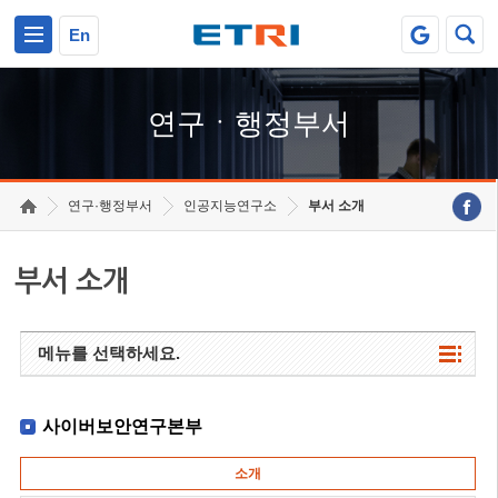
본문 바로가기
주요메뉴 바로가기
하단메뉴 바로가기
En
연구ㆍ행정부서
연구·행정부서
인공지능연구소
부서 소개
부서 소개
메뉴를 선택하세요.
사이버보안연구본부
소개