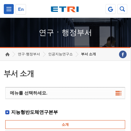
본문 바로가기
주요메뉴 바로가기
하단메뉴 바로가기
En
연구ㆍ행정부서
연구·행정부서
인공지능연구소
부서 소개
부서 소개
메뉴를 선택하세요.
지능형반도체연구본부
소개