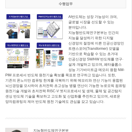
수행업무
AI반도체는 성장 가능성이 크며,
글로벌 시장을 선도할 수 있는
분야입니다.
지능형반도체연구본부는 인간의
지능을 달성하기 위한 디지털
신경망의 절정에 이른 인공신경망인
트랜스포머(Transformer) 모델을
기반으로 학습할 수 있는 초거대
인공신경망 SW/HW 반도체를 연구·
설계·개발하고 있으며, 페타플롭스
성능 기가바이트급 메모리 융합 NM-
PIM 프로세서 반도체 원천기술 확보를 목표로 연구하고 있습니다. 또한,
기존의 폰노이만 컴퓨팅 한계를 극복하기 위해 메모리와 연산 기능이 융합된
뇌신경망을 모사하여 초저전력·초고성능 병렬 연산이 가능한 뉴로모픽 컴퓨팅
원천기술 개발과 초저전력 RISC-V 엣지프로세서 및 생체, 물체 및 공간탐지
센싱 반도체 기술을 확보하고 고도화 및 산업화를 추진하고 있으며, 새로운
양자컴퓨팅의 제어 반도체 원천 기술에도 관심을 갖고 있습니다.
지능형반도체연구본부