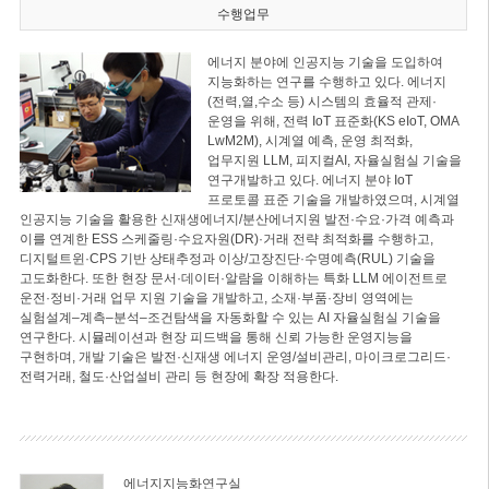
수행업무
에너지 분야에 인공지능 기술을 도입하여
지능화하는 연구를 수행하고 있다. 에너지
(전력,열,수소 등) 시스템의 효율적 관제·
운영을 위해, 전력 IoT 표준화(KS eIoT, OMA
LwM2M), 시계열 예측, 운영 최적화,
업무지원 LLM, 피지컬AI, 자율실험실 기술을
연구개발하고 있다. 에너지 분야 IoT
프로토콜 표준 기술을 개발하였으며, 시계열
인공지능 기술을 활용한 신재생에너지/분산에너지원 발전·수요·가격 예측과
이를 연계한 ESS 스케줄링·수요자원(DR)·거래 전략 최적화를 수행하고,
디지털트윈·CPS 기반 상태추정과 이상/고장진단·수명예측(RUL) 기술을
고도화한다. 또한 현장 문서·데이터·알람을 이해하는 특화 LLM 에이전트로
운전·정비·거래 업무 지원 기술을 개발하고, 소재·부품·장비 영역에는
실험설계–계측–분석–조건탐색을 자동화할 수 있는 AI 자율실험실 기술을
연구한다. 시뮬레이션과 현장 피드백을 통해 신뢰 가능한 운영지능을
구현하며, 개발 기술은 발전·신재생 에너지 운영/설비관리, 마이크로그리드·
전력거래, 철도·산업설비 관리 등 현장에 확장 적용한다.
에너지지능화연구실