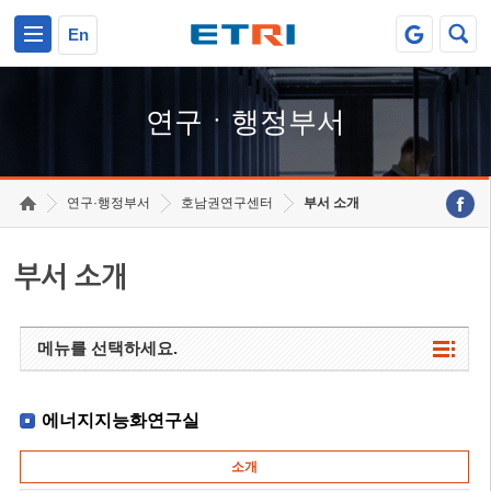
본문 바로가기
주요메뉴 바로가기
하단메뉴 바로가기
En
연구ㆍ행정부서
연구·행정부서
호남권연구센터
부서 소개
부서 소개
메뉴를 선택하세요.
에너지지능화연구실
소개