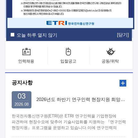
ETRI Insight
ETRI Journal
전자통신동향분석
ETRI 웹진
ETRI 간행물
전자도서관
[닫기]
오늘 하루 열지 않기
인력채용
입찰공고
공동/위탁
공지사항
03
2026년도 하반기 연구인력 현장지원 희망기업 신청/접수
2026.08
한국전자통신연구원(ETRI)은 ETRI 연구인력을 기업현장에
파견하여 현장수요에 맞추어 기술사업화를 지원하는 『연구인력
현장지원』프로그램을 운영하고 있습니다.이에 연구인력의
지원을 희망하는 중소.중견기업에서는 신청하여 주시기