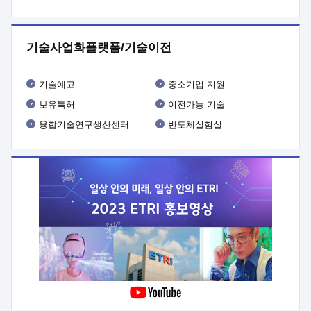
프로그램 개발
 상세이력ㅇ(붙 임1) 대상인력 A 상세이력ㅇ(붙
임2) 대상인력 B 상세이력
3. 신청방법 및 향후일정 등

신청방법: 이메일 (verdi@etri.re.kr)* <별첨양식>을 작성하여
기술사업화플랫폼/기술이전
제출
 문 의 처: ETRI사업화본부 기업성장지원부
기업성장지원전략실ㅇ오경석 책임 연구원 (T. 042-860-5076,
verdi@etri.re.kr)
 제출양식
ㅇ(별첨양식) ETRI연구인력
기술예고
중소기업 지원
현장지원 신청서 (기업)
보유특허
이전가능 기술
융합기술연구생산센터
반도체실험실