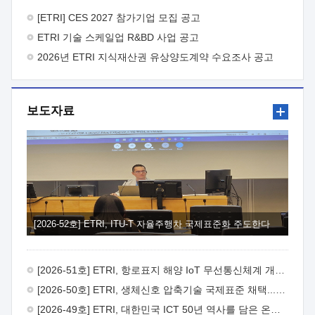
바랍니다.
2026년 8월 한국전자통신연구원장
1. 추진개요

추진목적: ETRI 인력을 기업현장에 파견. 기술지원을
[ETRI] CES 2027 참가기업 모집 공고
실시함으로써 ETRI 개발기술의 사업화를 지원하여
ETRI 기술 스케일업 R&BD 사업 공고
사업화성과를 극대화하고, 지원기업을 강견기업으로 육성하고자
함.
2026년 ETRI 지식재산권 유상양도계약 수요조사 공고
 신청자격: ETRI 협력기업 및 일반 ICT 중소기업*
협력기업: ETRI 창업/연구소기업, 기술이전/출자기업 등 ETRI
개발기술을 사업화하고자 하는 기업
 파견기간: 1년 이상
[최대 3년까지 연속지원 가능]* 연속지원은 지원완료 시점에서
보도자료
당해 지원실적과 차기 지원계획을 평가하여 결정
 기업부담:
연구인력 연봉기준 30 ~ 40%* (1년차) 연봉의 30%, (2 ~ 3년차)
연봉의 40%
 추진일정(1)희망기업 신청/접수(2)희망인력-
희망기업 매칭(3)현장조사/ 선정(심의)(4)협약체결(5)
기업파견8월 3일 ~ 14일
8월 17일 ~ 26일
9월초순
9월 중순
10월 이후* 상기일정은 희망인력-희망기업간 매칭 원활시를
가정한 것으로 상황에 따라 상당기간 일정이 지연될 수 있음. **
(1)희망인력-희망기업간 적합성이 낮다고 판단되거나, (2)
희망인력이 파견의사를 철회할 경우 후속 절차가 진행되지 않을
[2026-52호] ETRI, ITU-T 자율주행차 국제표준화 주도한다
수 있음.2. 현장지원 희망인력 및 상세이력
 희망인력
목록기술분야연구인력번호지원가능 기술반도체/
전자소자A반도체 소자(trasistor/diode) 제작 공정 전자소자 제작
[2026-51호] ETRI, 항로표지 해양 IoT 무선통신체계 개발 나선다
공정(FET / SBD 등 )유기물 반도체 소재 및 소자 설계, 합성 및
제작바이오센서 설계/제작토양/수질/가스 센서 설계/
[2026-50호] ETRI, 생체신호 압축기술 국제표준 채택...의료 AI 시대 연다
제작광소자응용B광 센서 및 응용 시스템시스템 제어 및 데이터
[2026-49호] ETRI, 대한민국 ICT 50년 역사를 담은 온라인 50년사 공개
처리FPGA 제어, VHDL 프로그램 개발Labview, Python, C