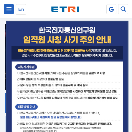
본문 바로가기
주요메뉴 바로가기
En
지식공유
ETRI 오픈소스
플랫폼
거버넌스 대응
발간자료