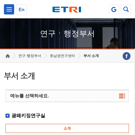
본문 바로가기
주요메뉴 바로가기
하단메뉴 바로가기
En
연구ㆍ행정부서
연구·행정부서
호남권연구센터
부서 소개
부서 소개
메뉴를 선택하세요.
광패키징연구실
소개