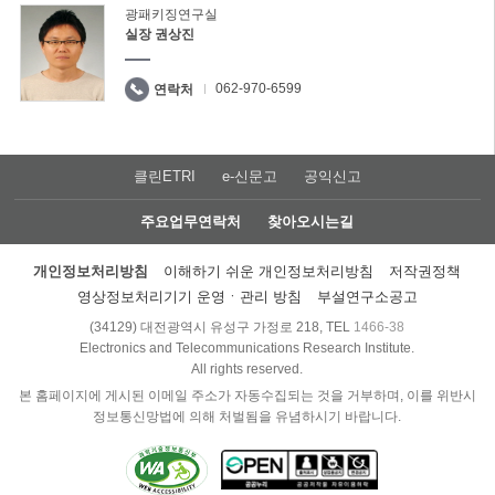
광패키징연구실
실장 권상진
062-970-6599
연락처
클린ETRI
e-신문고
공익신고
주요업무연락처
찾아오시는길
개인정보처리방침
이해하기 쉬운 개인정보처리방침
저작권정책
영상정보처리기기 운영ㆍ관리 방침
부설연구소공고
(34129) 대전광역시 유성구 가정로 218, TEL
1466-38
Electronics and Telecommunications Research Institute.
All rights reserved.
본 홈페이지에 게시된 이메일 주소가 자동수집되는 것을 거부하며, 이를 위반시
정보통신망법에 의해 처벌됨을 유념하시기 바랍니다.