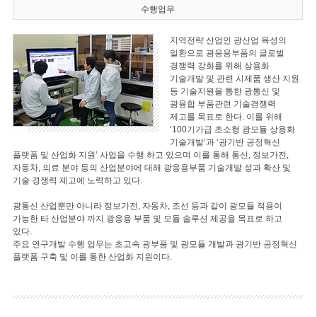
수행업무
지역전략 산업인 광산업 육성의
일환으로 광응용부품의 글로벌
경쟁력 강화를 위해 상용화
기술개발 및 관련 시제품 생산 지원
등 기술지원을 통한 광통신 및
광융합 부품관련 기술경쟁력
제고를 목표로 한다. 이를 위해
‘100기가급 초소형 광모듈 상용화
기술개발’과 ‘광기반 공정혁신
플랫폼 및 산업화 지원’ 사업을 수행 하고 있으며 이를 통해 통신, 정보가전,
자동차, 의료 분야 등의 산업분야에 대해 광응용부품 기술개발 성과 확산 및
기술 경쟁력 제고에 노력하고 있다.
광통신 산업뿐만 아니라 정보가전, 자동차, 조선 등과 같이 광모듈 적용이
가능한 타 산업분야 까지 광응용 부품 및 모듈 솔루션 제공을 목표로 하고
있다.
주요 연구개발 수행 업무는 초고속 광부품 및 광모듈 개발과 광기반 공정혁신
플랫폼 구축 및 이를 통한 산업화 지원이다.