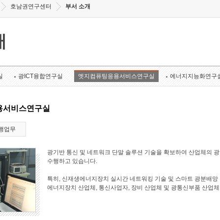
호남권연구센터
부서 소개
개
실
광ICT융합연구실
엣지컴퓨팅응용서비스연구실
에너지지능화연구
용서비스연구실
행업무
광기반 통신 및 네트워크 단말 솔루션 기술을 확보하여 산업체의 
수행하고 있습니다.
특히, 신재생에너지장치 실시간 네트워킹 기술 및 스마트 광분배망 
에너지장치 산업체, 통신사업자, 장비 산업체 및 광통신부품 산업체