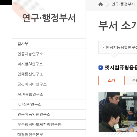
연구·행정부서
연구·행정부서
부서 소
감사부
인공지능융합연구
인공지능연구소
피지컬AI연구소
엣지컴퓨팅응
입체통신연구소
소개
수
공간미디어연구소
ADX융합연구소
ICT전략연구소
인공지능안전연구소
우주항공반도체전략연구단
대경권연구본부