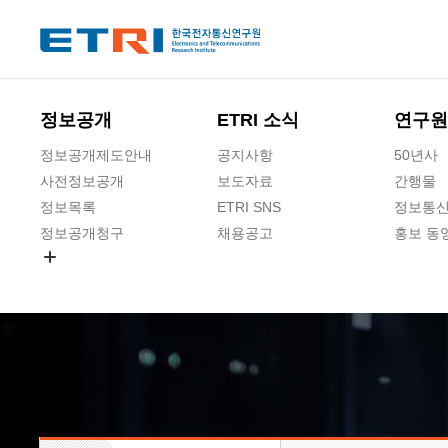
본문 바로가기
주요메뉴 바로가기
하단메뉴 바로가기
정보공개
ETRI 소식
연구원
정보공개제도안내
공지사항
50년사
사전정보공개
보도자료
간행물
정보목록
ETRI SNS
정보통신
정보공개청구
채용공고
홍보 동
경영공시
공공데이터개방
사업실명제