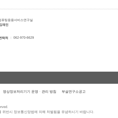
컴퓨팅응용서비스연구실
 김재인
062-970-6629
연락처
영상정보처리기기 운영ㆍ관리 방침
부설연구소공고
erved.
를 위반시 정보통신망법에 의해 처벌됨을 유념하시기 바랍니다.