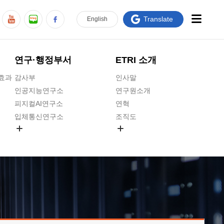
Translate
En
glish
연구·행정부서
ETRI 소개
급효과
감사부
인사말
인공지능연구소
연구원소개
피지컬AI연구소
연혁
입체통신연구소
조직도
공간미디어연구소
기타 공개정보
ADX융합연구소
원규 제·개정 예고
ICT전략연구소
연구원 고객헌장
인공지능안전연구소
ETRI CI
우주항공반도체전략연구단
주요업무연락처
대경권연구본부
찾아오시는길
호남권연구본부