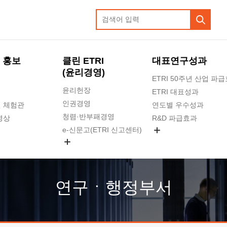
 홍보
클린 ETRI
대표연구성과
(윤리경영)
ETRI 50주년 산업 파
윤리헌장
ETRI 대표성과
인권경영
 체험관
연도별 우수성과
청렴·반부패경영
영상
R&D 파급효과
e-신문고(ETRI 신고센터)
지식공유플랫폼
공익신고
청렴포털 신고
고객의소리
연구ㆍ행정부서
수의계약 현황
부패징계 현황
감사결과공개