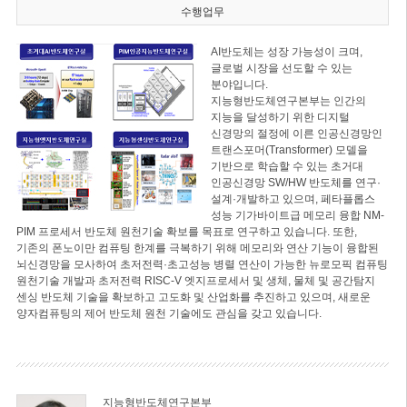
수행업무
AI반도체는 성장 가능성이 크며,
글로벌 시장을 선도할 수 있는
분야입니다.
지능형반도체연구본부는 인간의
지능을 달성하기 위한 디지털
신경망의 절정에 이른 인공신경망인
트랜스포머(Transformer) 모델을
기반으로 학습할 수 있는 초거대
인공신경망 SW/HW 반도체를 연구·
설계·개발하고 있으며, 페타플롭스
성능 기가바이트급 메모리 융합 NM-
PIM 프로세서 반도체 원천기술 확보를 목표로 연구하고 있습니다. 또한,
기존의 폰노이만 컴퓨팅 한계를 극복하기 위해 메모리와 연산 기능이 융합된
뇌신경망을 모사하여 초저전력·초고성능 병렬 연산이 가능한 뉴로모픽 컴퓨팅
원천기술 개발과 초저전력 RISC-V 엣지프로세서 및 생체, 물체 및 공간탐지
센싱 반도체 기술을 확보하고 고도화 및 산업화를 추진하고 있으며, 새로운
양자컴퓨팅의 제어 반도체 원천 기술에도 관심을 갖고 있습니다.
지능형반도체연구본부