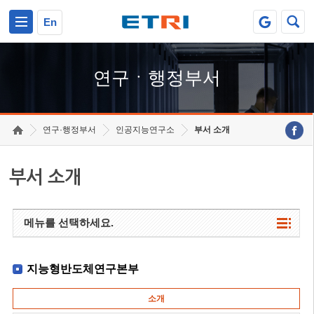
본문 바로가기
주요메뉴 바로가기
하단메뉴 바로가기
En
연구ㆍ행정부서
연구·행정부서
인공지능연구소
부서 소개
부서 소개
메뉴를 선택하세요.
지능형반도체연구본부
소개