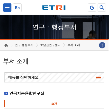
본문 바로가기
주요메뉴 바로가기
하단메뉴 바로가기
En
연구ㆍ행정부서
연구·행정부서
호남권연구센터
부서 소개
부서 소개
메뉴를 선택하세요.
인공지능융합연구실
소개