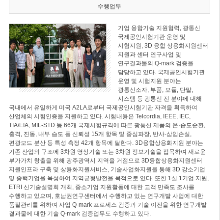
수행업무
기업 융합기술 지원협력, 광통신
국제공인시험기관 운영 및
시험지원, 3D 융합 상용화지원센터
지원과 센터 연구사업 및
연구결과물의 Q-mark 검증을
담당하고 있다. 국제공인시험기관
운영 및 시험지원 분야는
광통신소자, 부품, 모듈, 단말,
시스템 등 광통신 전 분야에 대해
국내에서 유일하게 미국 A2LA로부터 국제공인시험기관 자격을 획득하여
산업체의 시험인증을 지원하고 있다. 시험내용은 Telcordia, IEEE, IEC,
TIA/EIA, MIL-STD 등 66개 국제시험규격에 따른 광통신 제품의 온·습도순환,
충격, 진동, 내부 습도 등 신뢰성 15개 항목 및 중심파장, 반사·삽입손실,
편광모드 분산 등 특성 측정 42개 항목에 달한다. 3D융합상용화지원 분야는
기존 산업의 구조에 3차원 영상기술 또는 3차원 정보기술을 접목하여 새로운
부가가치 창출을 위해 광주광역시 지역을 거점으로 3D융합상용화지원센터
지원인프라 구축 및 상용화지원서비스, 기술사업화지원을 통해 3D 강소기업
및 중핵기업을 육성하여 지역균형발전을 목적으로 있다. 또한 1실 1기업 지원,
ETRI 신기술설명회 개최, 중소기업 지원활동에 대한 고객 만족도 조사를
수행하고 있으며, 호남권연구센터에서 수행하고 있는 연구개발 사업에 대한
품질관리를 위하여 사업 Q-mark 프로세스 검증과 기술 이전을 위한 연구개발
결과물에 대한 기술 Q-mark 검증업무도 수행하고 있다.