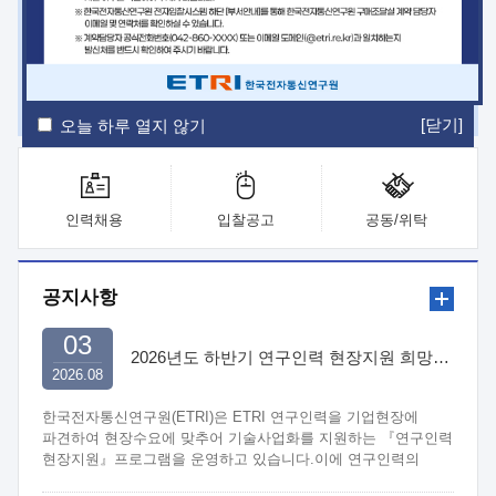
ETRI Insight
ETRI Journal
전자통신동향분석
ETRI 웹진
ETRI 간행물
전자도서관
[닫기]
오늘 하루 열지 않기
인력채용
입찰공고
공동/위탁
공지사항
03
2026년도 하반기 연구인력 현장지원 희망기업 신청/접수
2026.08
한국전자통신연구원(ETRI)은 ETRI 연구인력을 기업현장에
파견하여 현장수요에 맞추어 기술사업화를 지원하는 『연구인력
현장지원』프로그램을 운영하고 있습니다.이에 연구인력의
지원을 희망하는 중소.중견기업에서는 신청하여 주시기