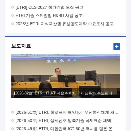
바랍니다.
2026년 8월 한국전자통신연구원장
1. 추진개요

추진목적: ETRI 인력을 기업현장에 파견. 기술지원을
[ETRI] CES 2027 참가기업 모집 공고
실시함으로써 ETRI 개발기술의 사업화를 지원하여
ETRI 기술 스케일업 R&BD 사업 공고
사업화성과를 극대화하고, 지원기업을 강견기업으로 육성하고자
함.
2026년 ETRI 지식재산권 유상양도계약 수요조사 공고
 신청자격: ETRI 협력기업 및 일반 ICT 중소기업*
협력기업: ETRI 창업/연구소기업, 기술이전/출자기업 등 ETRI
개발기술을 사업화하고자 하는 기업
 파견기간: 1년 이상
[최대 3년까지 연속지원 가능]* 연속지원은 지원완료 시점에서
보도자료
당해 지원실적과 차기 지원계획을 평가하여 결정
 기업부담:
연구인력 연봉기준 30 ~ 40%* (1년차) 연봉의 30%, (2 ~ 3년차)
연봉의 40%
 추진일정(1)희망기업 신청/접수(2)희망인력-
희망기업 매칭(3)현장조사/ 선정(심의)(4)협약체결(5)
기업파견8월 3일 ~ 14일
8월 17일 ~ 26일
9월초순
9월 중순
10월 이후* 상기일정은 희망인력-희망기업간 매칭 원활시를
가정한 것으로 상황에 따라 상당기간 일정이 지연될 수 있음. **
(1)희망인력-희망기업간 적합성이 낮다고 판단되거나, (2)
희망인력이 파견의사를 철회할 경우 후속 절차가 진행되지 않을
[2026-52호] ETRI, ITU-T 자율주행차 국제표준화 주도한다
수 있음.2. 현장지원 희망인력 및 상세이력
 희망인력
목록기술분야연구인력번호지원가능 기술반도체/
전자소자A반도체 소자(trasistor/diode) 제작 공정 전자소자 제작
[2026-51호] ETRI, 항로표지 해양 IoT 무선통신체계 개발 나선다
공정(FET / SBD 등 )유기물 반도체 소재 및 소자 설계, 합성 및
제작바이오센서 설계/제작토양/수질/가스 센서 설계/
[2026-50호] ETRI, 생체신호 압축기술 국제표준 채택...의료 AI 시대 연다
제작광소자응용B광 센서 및 응용 시스템시스템 제어 및 데이터
[2026-49호] ETRI, 대한민국 ICT 50년 역사를 담은 온라인 50년사 공개
처리FPGA 제어, VHDL 프로그램 개발Labview, Python, C