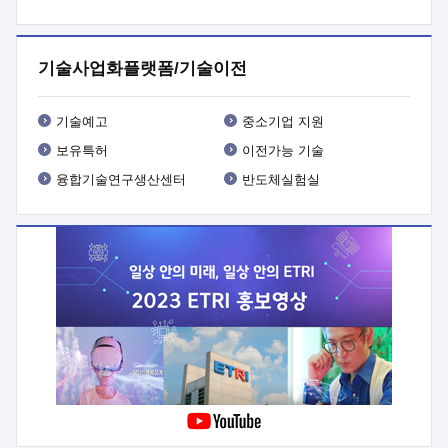
프로그램 개발
 상세이력ㅇ(붙 임1) 대상인력 A 상세이력ㅇ(붙
임2) 대상인력 B 상세이력
3. 신청방법 및 향후일정 등

신청방법: 이메일 (verdi@etri.re.kr)* <별첨양식>을 작성하여
기술사업화플랫폼/기술이전
제출
 문 의 처: ETRI사업화본부 기업성장지원부
기업성장지원전략실ㅇ오경석 책임 연구원 (T. 042-860-5076,
verdi@etri.re.kr)
 제출양식
ㅇ(별첨양식) ETRI연구인력
기술예고
중소기업 지원
현장지원 신청서 (기업)
보유특허
이전가능 기술
융합기술연구생산센터
반도체실험실