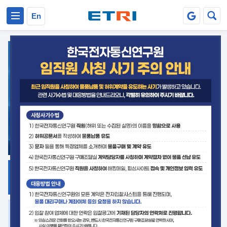
본문 바로가기
주요메뉴 바로가기
En
지식공유
ETRI 오픈소스
플랫폼
거버넌스 대응
발간자료