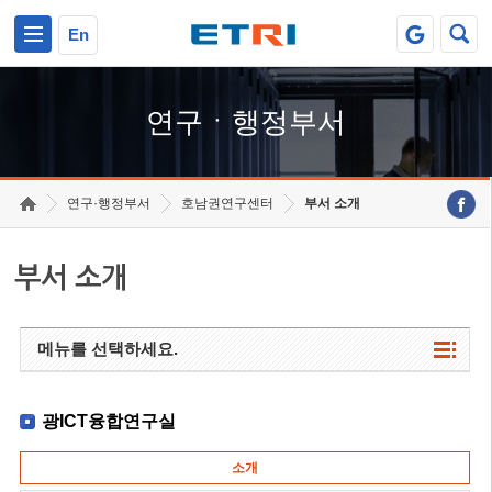
본문 바로가기
주요메뉴 바로가기
하단메뉴 바로가기
En
연구ㆍ행정부서
연구·행정부서
호남권연구센터
부서 소개
부서 소개
메뉴를 선택하세요.
광ICT융합연구실
소개