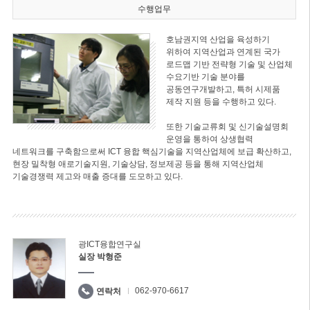
수행업무
호남권지역 산업을 육성하기
위하여 지역산업과 연계된 국가
로드맵 기반 전략형 기술 및 산업체
수요기반 기술 분야를
공동연구개발하고, 특허 시제품
제작 지원 등을 수행하고 있다.
또한 기술교류회 및 신기술설명회
운영을 통하여 상생협력
네트워크를 구축함으로써 ICT 융합 핵심기술을 지역산업체에 보급 확산하고,
현장 밀착형 애로기술지원, 기술상담, 정보제공 등을 통해 지역산업체
기술경쟁력 제고와 매출 증대를 도모하고 있다.
광ICT융합연구실
실장 박형준
062-970-6617
연락처