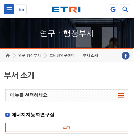
본문 바로가기
주요메뉴 바로가기
하단메뉴 바로가기
En
연구ㆍ행정부서
연구·행정부서
호남권연구센터
부서 소개
부서 소개
메뉴를 선택하세요.
에너지지능화연구실
소개