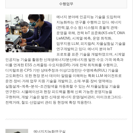
수행업무
에너지 분야에 인공지능 기술을 도입하여
지능화하는 연구를 수행하고 있다. 에너지
(전력,열,수소 등) 시스템의 효율적 관제·
운영을 위해, 전력 IoT 표준화(KS eIoT, OMA
LwM2M), 시계열 예측, 운영 최적화,
업무지원 LLM, 피지컬AI, 자율실험실 기술을
연구개발하고 있다. 에너지 분야 IoT
프로토콜 표준 기술을 개발하였으며, 시계열
인공지능 기술을 활용한 신재생에너지/분산에너지원 발전·수요·가격 예측과
이를 연계한 ESS 스케줄링·수요자원(DR)·거래 전략 최적화를 수행하고,
디지털트윈·CPS 기반 상태추정과 이상/고장진단·수명예측(RUL) 기술을
고도화한다. 또한 현장 문서·데이터·알람을 이해하는 특화 LLM 에이전트로
운전·정비·거래 업무 지원 기술을 개발하고, 소재·부품·장비 영역에는
실험설계–계측–분석–조건탐색을 자동화할 수 있는 AI 자율실험실 기술을
연구한다. 시뮬레이션과 현장 피드백을 통해 신뢰 가능한 운영지능을
구현하며, 개발 기술은 발전·신재생 에너지 운영/설비관리, 마이크로그리드·
전력거래, 철도·산업설비 관리 등 현장에 확장 적용한다.
에너지지능화연구실