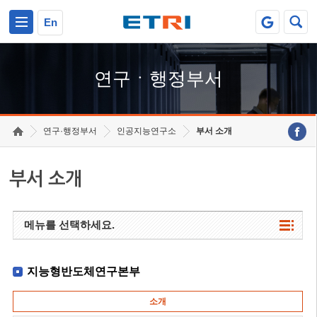
본문 바로가기
주요메뉴 바로가기
하단메뉴 바로가기
En
연구ㆍ행정부서
연구·행정부서
인공지능연구소
부서 소개
부서 소개
메뉴를 선택하세요.
지능형반도체연구본부
소개