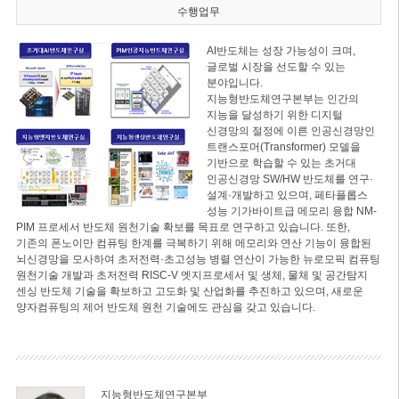
수행업무
AI반도체는 성장 가능성이 크며,
글로벌 시장을 선도할 수 있는
분야입니다.
지능형반도체연구본부는 인간의
지능을 달성하기 위한 디지털
신경망의 절정에 이른 인공신경망인
트랜스포머(Transformer) 모델을
기반으로 학습할 수 있는 초거대
인공신경망 SW/HW 반도체를 연구·
설계·개발하고 있으며, 페타플롭스
성능 기가바이트급 메모리 융합 NM-
PIM 프로세서 반도체 원천기술 확보를 목표로 연구하고 있습니다. 또한,
기존의 폰노이만 컴퓨팅 한계를 극복하기 위해 메모리와 연산 기능이 융합된
뇌신경망을 모사하여 초저전력·초고성능 병렬 연산이 가능한 뉴로모픽 컴퓨팅
원천기술 개발과 초저전력 RISC-V 엣지프로세서 및 생체, 물체 및 공간탐지
센싱 반도체 기술을 확보하고 고도화 및 산업화를 추진하고 있으며, 새로운
양자컴퓨팅의 제어 반도체 원천 기술에도 관심을 갖고 있습니다.
지능형반도체연구본부