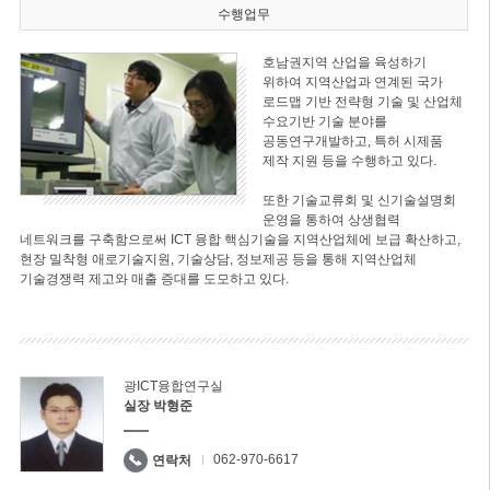
수행업무
호남권지역 산업을 육성하기
위하여 지역산업과 연계된 국가
로드맵 기반 전략형 기술 및 산업체
수요기반 기술 분야를
공동연구개발하고, 특허 시제품
제작 지원 등을 수행하고 있다.
또한 기술교류회 및 신기술설명회
운영을 통하여 상생협력
네트워크를 구축함으로써 ICT 융합 핵심기술을 지역산업체에 보급 확산하고,
현장 밀착형 애로기술지원, 기술상담, 정보제공 등을 통해 지역산업체
기술경쟁력 제고와 매출 증대를 도모하고 있다.
광ICT융합연구실
실장 박형준
062-970-6617
연락처