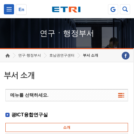
본문 바로가기
주요메뉴 바로가기
하단메뉴 바로가기
En
연구ㆍ행정부서
연구·행정부서
호남권연구센터
부서 소개
부서 소개
메뉴를 선택하세요.
광ICT융합연구실
소개