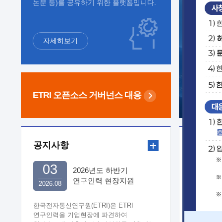
논문 등)를 공유하기 위한 플랫폼입니다.
자세히보기
ETRI 오픈소스
거버넌스 대응
공지사항
보도자
03
2026년도 하반기
연구인력 현장지원
2026.08
희망기업 신청/접수
한국전자통신연구원(ETRI)은 ETRI
연구인력을 기업현장에 파견하여