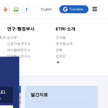
En
glish
Translate
연구·행정부서
ETRI 소개
급효과
감사부
인사말
인공지능연구소
연구원소개
피지컬AI연구소
연혁
입체통신연구소
조직도
공간미디어연구소
기타 공개정보
ADX융합연구소
원규 제·개정 예고
ICT전략연구소
연구원 고객헌장
인공지능안전연구소
ETRI CI
우주항공반도체전략연구단
주요업무연락처
발간자료
대경권연구본부
찾아오시는길
호남권연구본부