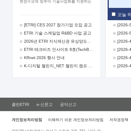
현장수요에 맞추어 기술사업화를 지원하는
『연구인력 현장지원』프로그램을
운영하고 있습니다.이에 연구인력의 지원을
오늘 하
희망하는 중소.중견기업에서는 신청하여
주시기 바랍니다.
2026년 8월
[ETRI] CES 2027 참가기업 모집 공고
한국전자통신연구원장
1. 추진개요

ETRI 기술 스케일업 R&BD 사업 공고
추진목적: ETRI 인력을 기업현장에 파견.
기술지원을 실시함으로써 ETRI 개발기술의
2026년 ETRI 지식재산권 유상양도계약 수요조사 공고
사업화를 지원하여 사업화성과를
ETRI 테크비즈 인사이트 8호(TechBiz Insight Vol.8) 발간
극대화하고, 지원기업을 강견기업으로
육성하고자 함.
 신청자격: ETRI
KRnet 2026 행사 안내
협력기업 및 일반 ICT 중소기업* 협력기업:
K-디지털 챌린지_NET 챌린지 캠프 시즌13 안내
ETRI 창업/연구소기업, 기술이전/출자기업
등 ETRI 개발기술을 사업화하고자 하는
기업
 파견기간: 1년 이상 [최대 3년까지
연속지원 가능]* 연속지원은 지원완료
시점에서 당해 지원실적과 차기 지원계획을
평가하여 결정
 기업부담: 연구인력
연봉기준 30 ~ 40%* (1년차) 연봉의 30%,
클린ETRI
e-신문고
공익신고
(2 ~ 3년차) 연봉의 40%
 추진일정(1)
희망기업 신청/접수(2)희망인력-희망기업
매칭(3)현장조사/ 선정(심의)(4)협약체결
개인정보처리방침
이해하기 쉬운 개인정보처리방침
저작권정책
(5)기업파견8월 3일 ~ 14일
8월 17일 ~
26일
9월초순
9월 중순
10월 이후*