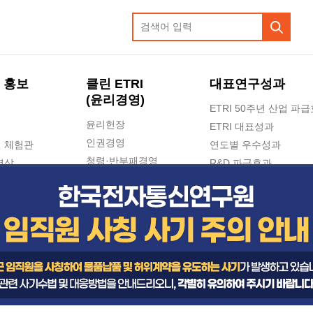
 홍보
클린 ETRI
대표연구성과
(윤리경영)
ETRI 50주년 산업 파
윤리헌장
ETRI 대표성과
인권경영
 체험관
연도별 우수성과
청렴·반부패경영
영상
R&D 파급효과
e-신문고(ETRI 신고센터)
지식공유플랫폼
공익신고
청렴포털 신고
고객의소리
수의계약 현황
부패징계 현황
감사결과공개