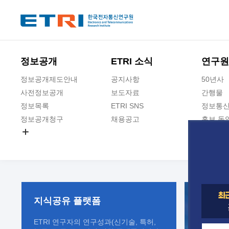
본문 바로가기
주요메뉴 바로가기
정보공개
ETRI 소식
연구원
정보공개제도안내
공지사항
50년사
사전정보공개
보도자료
간행물
정보목록
ETRI SNS
정보통신
정보공개청구
채용공고
홍보 동
경영공시
공공데이터개방
사업실명제
지식공유
플랫폼
ETRI 연구자의 연구성과(신기술, 특허,