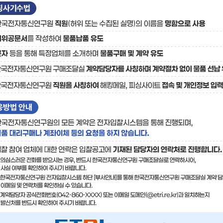
료
기술사업화플랫폼/기술
기술예고
중소기
보유특허
이전가
융합기술연구생산센터
반도