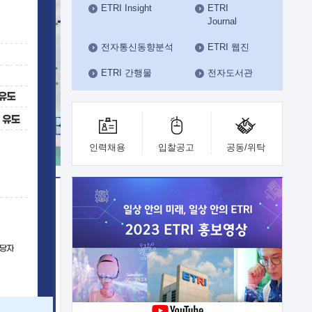
ETRI Insight
ETRI
수도권연구본부
Journal
기획본부
사업화본부
전자통신동향분석
ETRI 웹진
행정본부
ETRI 간행물
전자도서관
대외협력부
인력채용
입찰공고
공동/위탁
이전
업 지원
능 기술
체실험실