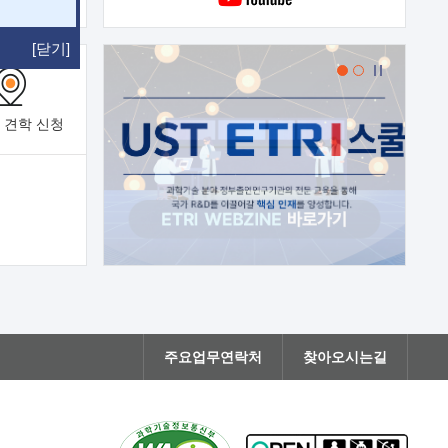
[닫기]
 견학
신청
주요업무연락처
찾아오시는길