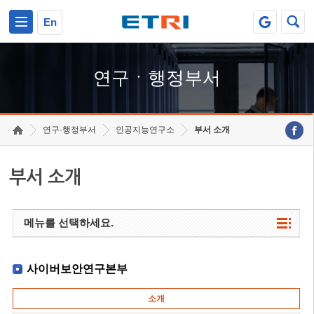
본문 바로가기
주요메뉴 바로가기
하단메뉴 바로가기
En
연구ㆍ행정부서
연구·행정부서
인공지능연구소
부서 소개
부서 소개
메뉴를 선택하세요.
사이버보안연구본부
소개