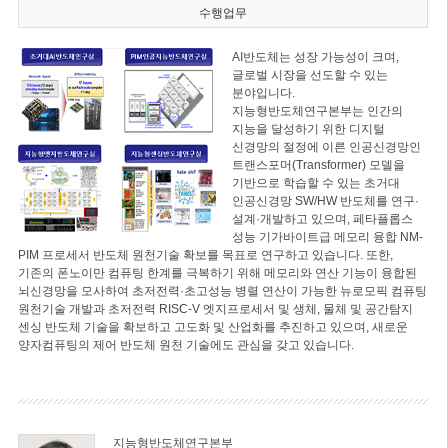
수행업무
AI반도체는 성장 가능성이 크며,
글로벌 시장을 선도할 수 있는
분야입니다.
지능형반도체연구본부는 인간의
지능을 달성하기 위한 디지털
신경망의 절정에 이른 인공신경망인
트랜스포머(Transformer) 모델을
기반으로 학습할 수 있는 초거대
인공신경망 SW/HW 반도체를 연구·
설계·개발하고 있으며, 페타플롭스
성능 기가바이트급 메모리 융합 NM-
PIM 프로세서 반도체 원천기술 확보를 목표로 연구하고 있습니다. 또한,
기존의 폰노이만 컴퓨팅 한계를 극복하기 위해 메모리와 연산 기능이 융합된
뇌신경망을 모사하여 초저전력·초고성능 병렬 연산이 가능한 뉴로모픽 컴퓨팅
원천기술 개발과 초저전력 RISC-V 엣지프로세서 및 생체, 물체 및 공간탐지
센싱 반도체 기술을 확보하고 고도화 및 산업화를 추진하고 있으며, 새로운
양자컴퓨팅의 제어 반도체 원천 기술에도 관심을 갖고 있습니다.
지능형반도체연구본부