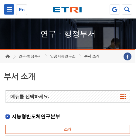
본문 바로가기
주요메뉴 바로가기
하단메뉴 바로가기
En
연구ㆍ행정부서
연구·행정부서
인공지능연구소
부서 소개
부서 소개
메뉴를 선택하세요.
지능형반도체연구본부
소개