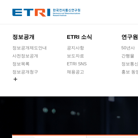
본문 바로가기
주요메뉴 바로가기
하단메뉴 바로가기
정보공개
ETRI 소식
연구원
정보공개제도안내
공지사항
50년사
사전정보공개
보도자료
간행물
정보목록
ETRI SNS
정보통신
정보공개청구
채용공고
홍보 동
경영공시
공공데이터개방
사업실명제