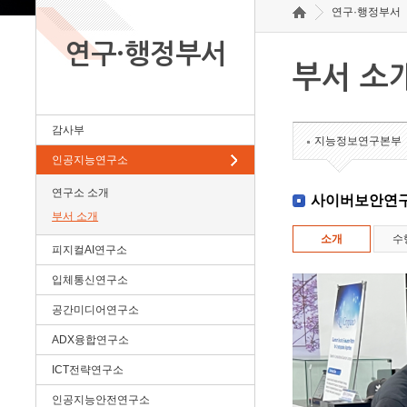
연구·행정부서
연구·행정부서
부서 소
감사부
지능정보연구본부
인공지능연구소
연구소 소개
사이버보안연
부서 소개
소개
수
피지컬AI연구소
입체통신연구소
공간미디어연구소
ADX융합연구소
ICT전략연구소
인공지능안전연구소