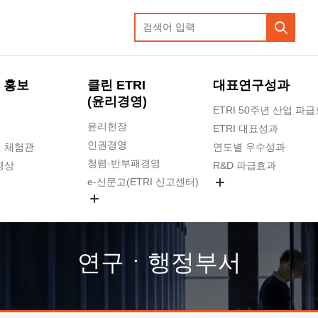
 홍보
클린 ETRI
대표연구성과
(윤리경영)
ETRI 50주년 산업 파
윤리헌장
ETRI 대표성과
인권경영
 체험관
연도별 우수성과
청렴·반부패경영
영상
R&D 파급효과
e-신문고(ETRI 신고센터)
지식공유플랫폼
공익신고
청렴포털 신고
고객의소리
연구ㆍ행정부서
수의계약 현황
부패징계 현황
감사결과공개