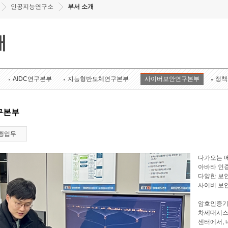
인공지능연구소
부서 소개
개
AIDC연구본부
지능형반도체연구본부
사이버보안연구본부
정책
구본부
행업무
다가오는 메
아바타 인증
다양한 보안
사이버 보
암호인증기
차세대시스
센터에서, 