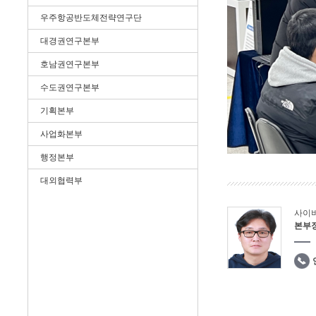
우주항공반도체전략연구단
대경권연구본부
호남권연구본부
수도권연구본부
기획본부
사업화본부
행정본부
대외협력부
사이
본부