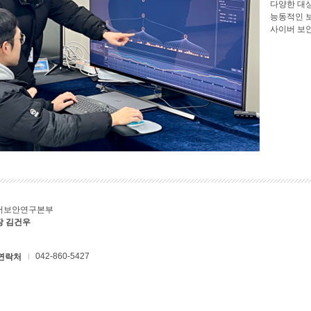
다양한 대
능동적인 
사이버 보
버보안연구본부
장 김건우
042-860-5427
연락처