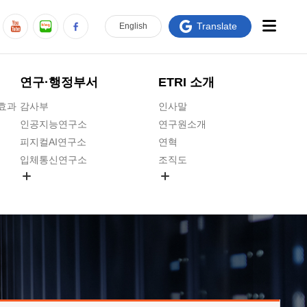
Translate
En
glish
연구·행정부서
ETRI 소개
급효과
감사부
인사말
인공지능연구소
연구원소개
피지컬AI연구소
연혁
입체통신연구소
조직도
공간미디어연구소
기타 공개정보
ADX융합연구소
원규 제·개정 예고
ICT전략연구소
연구원 고객헌장
인공지능안전연구소
ETRI CI
우주항공반도체전략연구단
주요업무연락처
대경권연구본부
찾아오시는길
호남권연구본부