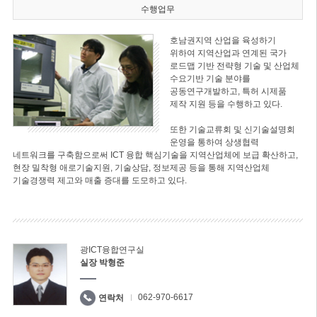
수행업무
호남권지역 산업을 육성하기
위하여 지역산업과 연계된 국가
로드맵 기반 전략형 기술 및 산업체
수요기반 기술 분야를
공동연구개발하고, 특허 시제품
제작 지원 등을 수행하고 있다.
또한 기술교류회 및 신기술설명회
운영을 통하여 상생협력
네트워크를 구축함으로써 ICT 융합 핵심기술을 지역산업체에 보급 확산하고,
현장 밀착형 애로기술지원, 기술상담, 정보제공 등을 통해 지역산업체
기술경쟁력 제고와 매출 증대를 도모하고 있다.
광ICT융합연구실
실장 박형준
062-970-6617
연락처