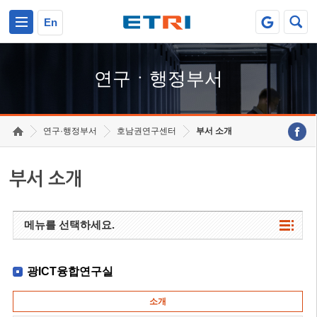
본문 바로가기
주요메뉴 바로가기
하단메뉴 바로가기
En
연구ㆍ행정부서
연구·행정부서
호남권연구센터
부서 소개
부서 소개
메뉴를 선택하세요.
광ICT융합연구실
소개