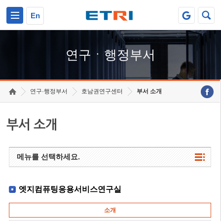
본문 바로가기
주요메뉴 바로가기
하단메뉴 바로가기
En
연구ㆍ행정부서
연구·행정부서
호남권연구센터
부서 소개
부서 소개
메뉴를 선택하세요.
엣지컴퓨팅응용서비스연구실
소개