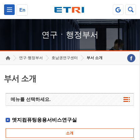
본문 바로가기
주요메뉴 바로가기
하단메뉴 바로가기
En
연구ㆍ행정부서
연구·행정부서
호남권연구센터
부서 소개
부서 소개
메뉴를 선택하세요.
엣지컴퓨팅응용서비스연구실
소개