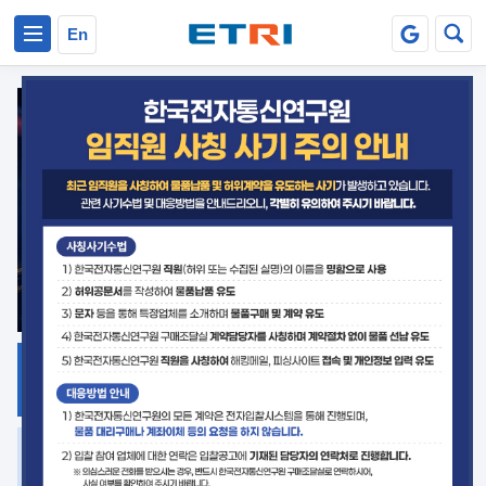
본문 바로가기
주요메뉴 바로가기
En
지식공유
ETRI 오픈소스
플랫폼
거버넌스 대응
발간자료