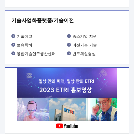
프로그램 개발
 상세이력ㅇ(붙 임1) 대상인력 A 상세이력ㅇ(붙
임2) 대상인력 B 상세이력
3. 신청방법 및 향후일정 등

신청방법: 이메일 (verdi@etri.re.kr)* <별첨양식>을 작성하여
기술사업화플랫폼/기술이전
제출
 문 의 처: ETRI사업화본부 기업성장지원부
기업성장지원전략실ㅇ오경석 책임 연구원 (T. 042-860-5076,
verdi@etri.re.kr)
 제출양식
ㅇ(별첨양식) ETRI연구인력
기술예고
중소기업 지원
현장지원 신청서 (기업)
보유특허
이전가능 기술
융합기술연구생산센터
반도체실험실