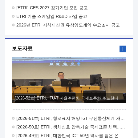
바랍니다.
2026년 8월 한국전자통신연구원장
1. 추진개요

추진목적: ETRI 인력을 기업현장에 파견. 기술지원을
[ETRI] CES 2027 참가기업 모집 공고
실시함으로써 ETRI 개발기술의 사업화를 지원하여
ETRI 기술 스케일업 R&BD 사업 공고
사업화성과를 극대화하고, 지원기업을 강견기업으로 육성하고자
함.
2026년 ETRI 지식재산권 유상양도계약 수요조사 공고
 신청자격: ETRI 협력기업 및 일반 ICT 중소기업*
협력기업: ETRI 창업/연구소기업, 기술이전/출자기업 등 ETRI
개발기술을 사업화하고자 하는 기업
 파견기간: 1년 이상
[최대 3년까지 연속지원 가능]* 연속지원은 지원완료 시점에서
보도자료
당해 지원실적과 차기 지원계획을 평가하여 결정
 기업부담:
연구인력 연봉기준 30 ~ 40%* (1년차) 연봉의 30%, (2 ~ 3년차)
연봉의 40%
 추진일정(1)희망기업 신청/접수(2)희망인력-
희망기업 매칭(3)현장조사/ 선정(심의)(4)협약체결(5)
기업파견8월 3일 ~ 14일
8월 17일 ~ 26일
9월초순
9월 중순
10월 이후* 상기일정은 희망인력-희망기업간 매칭 원활시를
가정한 것으로 상황에 따라 상당기간 일정이 지연될 수 있음. **
(1)희망인력-희망기업간 적합성이 낮다고 판단되거나, (2)
희망인력이 파견의사를 철회할 경우 후속 절차가 진행되지 않을
[2026-52호] ETRI, ITU-T 자율주행차 국제표준화 주도한다
수 있음.2. 현장지원 희망인력 및 상세이력
 희망인력
목록기술분야연구인력번호지원가능 기술반도체/
전자소자A반도체 소자(trasistor/diode) 제작 공정 전자소자 제작
[2026-51호] ETRI, 항로표지 해양 IoT 무선통신체계 개발 나선다
공정(FET / SBD 등 )유기물 반도체 소재 및 소자 설계, 합성 및
제작바이오센서 설계/제작토양/수질/가스 센서 설계/
[2026-50호] ETRI, 생체신호 압축기술 국제표준 채택...의료 AI 시대 연다
제작광소자응용B광 센서 및 응용 시스템시스템 제어 및 데이터
[2026-49호] ETRI, 대한민국 ICT 50년 역사를 담은 온라인 50년사 공개
처리FPGA 제어, VHDL 프로그램 개발Labview, Python, C