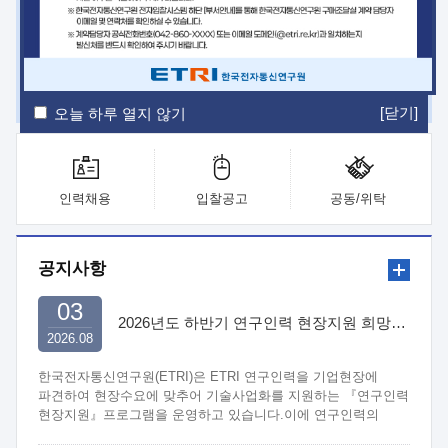
ETRI Insight
ETRI Journal
전자통신동향분석
ETRI 웹진
ETRI 간행물
전자도서관
[닫기]
오늘 하루 열지 않기
인력채용
입찰공고
공동/위탁
공지사항
03
2026년도 하반기 연구인력 현장지원 희망기업 신청/접수
2026.08
한국전자통신연구원(ETRI)은 ETRI 연구인력을 기업현장에
파견하여 현장수요에 맞추어 기술사업화를 지원하는 『연구인력
현장지원』프로그램을 운영하고 있습니다.이에 연구인력의
지원을 희망하는 중소.중견기업에서는 신청하여 주시기