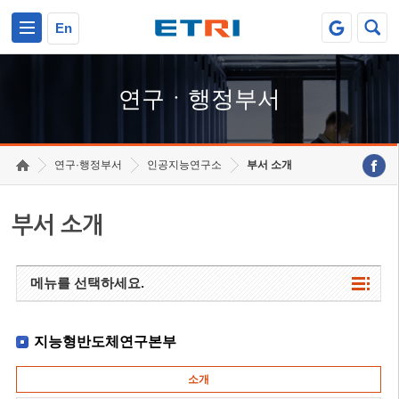
본문 바로가기
주요메뉴 바로가기
하단메뉴 바로가기
En
연구ㆍ행정부서
연구·행정부서
인공지능연구소
부서 소개
부서 소개
메뉴를 선택하세요.
지능형반도체연구본부
소개