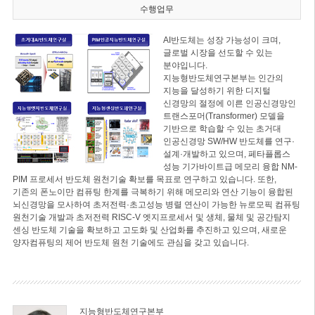
수행업무
AI반도체는 성장 가능성이 크며,
글로벌 시장을 선도할 수 있는
분야입니다.
지능형반도체연구본부는 인간의
지능을 달성하기 위한 디지털
신경망의 절정에 이른 인공신경망인
트랜스포머(Transformer) 모델을
기반으로 학습할 수 있는 초거대
인공신경망 SW/HW 반도체를 연구·
설계·개발하고 있으며, 페타플롭스
성능 기가바이트급 메모리 융합 NM-
PIM 프로세서 반도체 원천기술 확보를 목표로 연구하고 있습니다. 또한,
기존의 폰노이만 컴퓨팅 한계를 극복하기 위해 메모리와 연산 기능이 융합된
뇌신경망을 모사하여 초저전력·초고성능 병렬 연산이 가능한 뉴로모픽 컴퓨팅
원천기술 개발과 초저전력 RISC-V 엣지프로세서 및 생체, 물체 및 공간탐지
센싱 반도체 기술을 확보하고 고도화 및 산업화를 추진하고 있으며, 새로운
양자컴퓨팅의 제어 반도체 원천 기술에도 관심을 갖고 있습니다.
지능형반도체연구본부