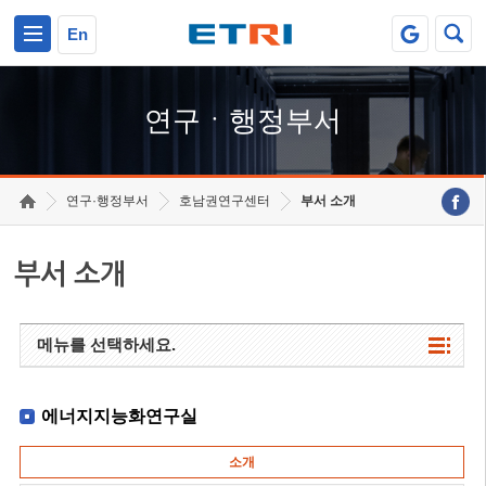
본문 바로가기
주요메뉴 바로가기
하단메뉴 바로가기
En
연구ㆍ행정부서
연구·행정부서
호남권연구센터
부서 소개
부서 소개
메뉴를 선택하세요.
에너지지능화연구실
소개