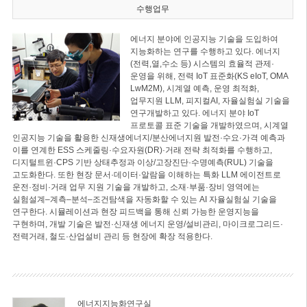
수행업무
에너지 분야에 인공지능 기술을 도입하여
지능화하는 연구를 수행하고 있다. 에너지
(전력,열,수소 등) 시스템의 효율적 관제·
운영을 위해, 전력 IoT 표준화(KS eIoT, OMA
LwM2M), 시계열 예측, 운영 최적화,
업무지원 LLM, 피지컬AI, 자율실험실 기술을
연구개발하고 있다. 에너지 분야 IoT
프로토콜 표준 기술을 개발하였으며, 시계열
인공지능 기술을 활용한 신재생에너지/분산에너지원 발전·수요·가격 예측과
이를 연계한 ESS 스케줄링·수요자원(DR)·거래 전략 최적화를 수행하고,
디지털트윈·CPS 기반 상태추정과 이상/고장진단·수명예측(RUL) 기술을
고도화한다. 또한 현장 문서·데이터·알람을 이해하는 특화 LLM 에이전트로
운전·정비·거래 업무 지원 기술을 개발하고, 소재·부품·장비 영역에는
실험설계–계측–분석–조건탐색을 자동화할 수 있는 AI 자율실험실 기술을
연구한다. 시뮬레이션과 현장 피드백을 통해 신뢰 가능한 운영지능을
구현하며, 개발 기술은 발전·신재생 에너지 운영/설비관리, 마이크로그리드·
전력거래, 철도·산업설비 관리 등 현장에 확장 적용한다.
에너지지능화연구실