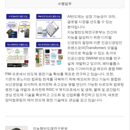
수행업무
AI반도체는 성장 가능성이 크며,
글로벌 시장을 선도할 수 있는
분야입니다.
지능형반도체연구본부는 인간의
지능을 달성하기 위한 디지털
신경망의 절정에 이른 인공신경망인
트랜스포머(Transformer) 모델을
기반으로 학습할 수 있는 초거대
인공신경망 SW/HW 반도체를 연구·
설계·개발하고 있으며, 페타플롭스
성능 기가바이트급 메모리 융합 NM-
PIM 프로세서 반도체 원천기술 확보를 목표로 연구하고 있습니다. 또한,
기존의 폰노이만 컴퓨팅 한계를 극복하기 위해 메모리와 연산 기능이 융합된
뇌신경망을 모사하여 초저전력·초고성능 병렬 연산이 가능한 뉴로모픽 컴퓨팅
원천기술 개발과 초저전력 RISC-V 엣지프로세서 및 생체, 물체 및 공간탐지
센싱 반도체 기술을 확보하고 고도화 및 산업화를 추진하고 있으며, 새로운
양자컴퓨팅의 제어 반도체 원천 기술에도 관심을 갖고 있습니다.
지능형반도체연구본부