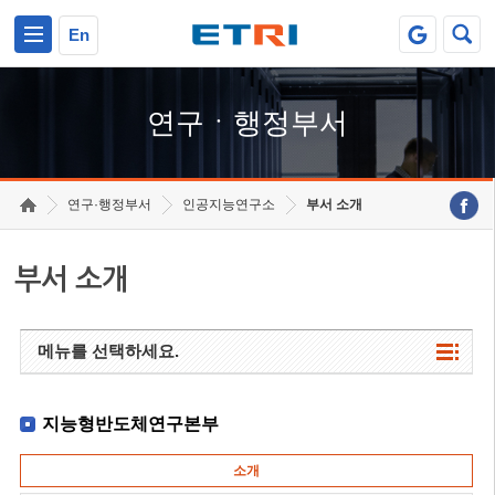
본문 바로가기
주요메뉴 바로가기
하단메뉴 바로가기
En
연구ㆍ행정부서
연구·행정부서
인공지능연구소
부서 소개
부서 소개
메뉴를 선택하세요.
지능형반도체연구본부
소개