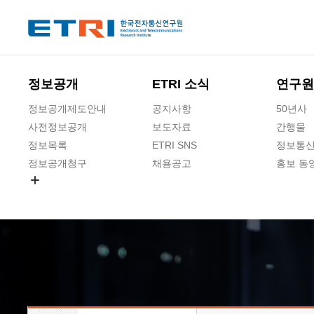
본문 바로가기
주요메뉴 바로가기
하단메뉴 바로가기
정보공개
ETRI 소식
연구원
정보공개제도안내
공지사항
50년사
사전정보공개
보도자료
간행물
정보목록
ETRI SNS
정보통신
정보공개청구
채용공고
홍보 동
경영공시
공공데이터개방
사업실명제