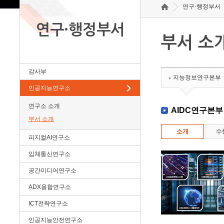
연구·행정부서
연구·행정부서
부서 소
감사부
지능정보연구본부
인공지능연구소
연구소 소개
AIDC연구본부
부서 소개
소개
수
피지컬AI연구소
입체통신연구소
공간미디어연구소
ADX융합연구소
ICT전략연구소
인공지능안전연구소