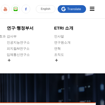
Translate
En
glish
연구·행정부서
ETRI 소개
급효과
감사부
인사말
인공지능연구소
연구원소개
피지컬AI연구소
연혁
입체통신연구소
조직도
공간미디어연구소
기타 공개정보
ADX융합연구소
원규 제·개정 예고
ICT전략연구소
연구원 고객헌장
인공지능안전연구소
ETRI CI
우주항공반도체전략연구단
주요업무연락처
대경권연구본부
찾아오시는길
호남권연구본부