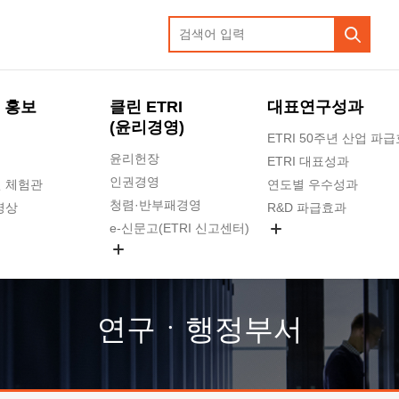
 홍보
클린 ETRI
대표연구성과
(윤리경영)
ETRI 50주년 산업 파
윤리헌장
ETRI 대표성과
인권경영
 체험관
연도별 우수성과
청렴·반부패경영
영상
R&D 파급효과
e-신문고(ETRI 신고센터)
지식공유플랫폼
공익신고
청렴포털 신고
고객의소리
연구ㆍ행정부서
수의계약 현황
부패징계 현황
감사결과공개