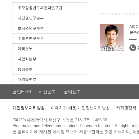
우주항공반도체전략연구단
대경권연구본부
AID
호남권연구본부
본부
수도권연구본부
기획본부
사업화본부
행정본부
대외협력부
클린ETRI
e-신문고
공익신고
개인정보처리방침
이해하기 쉬운 개인정보처리방침
저작권정책
(34129) 대전광역시 유성구 가정로 218, TEL
1466-38
Electronics and Telecommunications Research Institute.
All rights res
본 홈페이지에 게시된 이메일 주소가 자동수집되는 것을 거부하며, 이