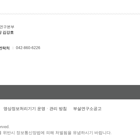
C연구본부
장 김강호
042-860-6226
연락처
영상정보처리기기 운영ㆍ관리 방침
부설연구소공고
erved.
를 위반시 정보통신망법에 의해 처벌됨을 유념하시기 바랍니다.