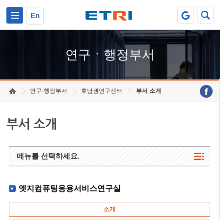
본문 바로가기
주요메뉴 바로가기
하단메뉴 바로가기
En
연구ㆍ행정부서
연구·행정부서
호남권연구센터
부서 소개
부서 소개
메뉴를 선택하세요.
엣지컴퓨팅응용서비스연구실
소개