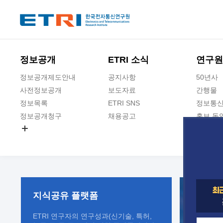
본문 바로가기
주요메뉴 바로가기
정보공개
ETRI 소식
연구원
정보공개제도안내
공지사항
50년사
사전정보공개
보도자료
간행물
정보목록
ETRI SNS
정보통신
정보공개청구
채용공고
홍보 동
경영공시
공공데이터개방
사업실명제
지식공유
플랫폼
ETRI 연구자의 연구성과(신기술, 특허,