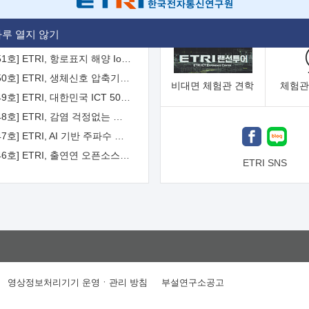
[2026-52호] ETRI, ITU-T 자율주행차 국제표준화 주도한다
루 열지 않기
[2026-51호] ETRI, 항로표지 해양 IoT 무선통신체계 개발 나선다
[2026-50호] ETRI, 생체신호 압축기술 국제표준 채택...의료 AI 시대 연다
비대면
체험관 견학
체험관
[2026-49호] ETRI, 대한민국 ICT 50년 역사를 담은 온라인 50년사 공개
[2026-48호] ETRI, 감염 걱정없는 공중 터치 인터페이스 시대 연다
[2026-47호] ETRI, AI 기반 주파수 예측기술 국제표준 이끌어
[2026-46호] ETRI, 출연연 오픈소스 협의체 '범출연연'으로 확대 운영
ETRI SNS
영상정보처리기기 운영ㆍ관리 방침
부설연구소공고