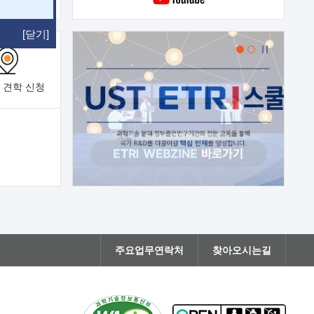
[닫기]
 견학
신청
주요업무연락처
찾아오시는길