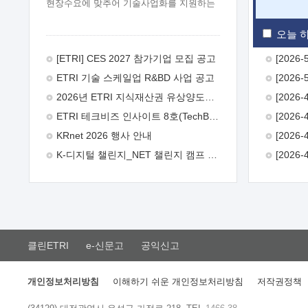
현장수요에 맞추어 기술사업화를 지원하는
『연구인력 현장지원』프로그램을
운영하고 있습니다.이에 연구인력의 지원을
오늘 하
희망하는 중소.중견기업에서는 신청하여
주시기 바랍니다.
2026년 8월
[ETRI] CES 2027 참가기업 모집 공고
한국전자통신연구원장
1. 추진개요

ETRI 기술 스케일업 R&BD 사업 공고
추진목적: ETRI 인력을 기업현장에 파견.
기술지원을 실시함으로써 ETRI 개발기술의
2026년 ETRI 지식재산권 유상양도계약 수요조사 공고
사업화를 지원하여 사업화성과를
ETRI 테크비즈 인사이트 8호(TechBiz Insight Vol.8) 발간
극대화하고, 지원기업을 강견기업으로
육성하고자 함.
 신청자격: ETRI
KRnet 2026 행사 안내
협력기업 및 일반 ICT 중소기업* 협력기업:
K-디지털 챌린지_NET 챌린지 캠프 시즌13 안내
ETRI 창업/연구소기업, 기술이전/출자기업
등 ETRI 개발기술을 사업화하고자 하는
기업
 파견기간: 1년 이상 [최대 3년까지
연속지원 가능]* 연속지원은 지원완료
시점에서 당해 지원실적과 차기 지원계획을
평가하여 결정
 기업부담: 연구인력
연봉기준 30 ~ 40%* (1년차) 연봉의 30%,
클린ETRI
e-신문고
공익신고
(2 ~ 3년차) 연봉의 40%
 추진일정(1)
희망기업 신청/접수(2)희망인력-희망기업
매칭(3)현장조사/ 선정(심의)(4)협약체결
개인정보처리방침
이해하기 쉬운 개인정보처리방침
저작권정책
(5)기업파견8월 3일 ~ 14일
8월 17일 ~
26일
9월초순
9월 중순
10월 이후*