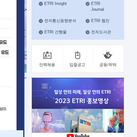
ETRI Insight
ETRI
수도권연구본부
Journal
기획본부
사업화본부
전자통신동향분석
ETRI 웹진
행정본부
ETRI 간행물
전자도서관
대외협력부
인력채용
입찰공고
공동/위탁
이전
업 지원
능 기술
체실험실