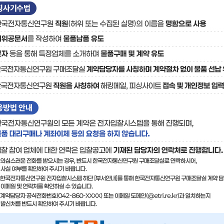
료
기술사업화플랫폼/기술
기술예고
중소기
보유특허
이전가
융합기술연구생산센터
반도