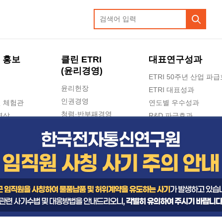
 홍보
클린 ETRI
대표연구성과
(윤리경영)
ETRI 50주년 산업 파
윤리헌장
ETRI 대표성과
인권경영
 체험관
연도별 우수성과
청렴·반부패경영
영상
R&D 파급효과
e-신문고(ETRI 신고센터)
지식공유플랫폼
공익신고
청렴포털 신고
고객의소리
수의계약 현황
부패징계 현황
감사결과공개