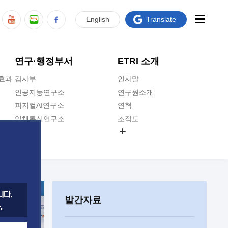
En
glish
Translate
연구·행정부서
ETRI 소개
급효과
감사부
인사말
인공지능연구소
연구원소개
피지컬AI연구소
연혁
입체통신연구소
조직도
공간미디어연구소
기타 공개정보
ADX융합연구소
원규 제·개정 예고
ICT전략연구소
연구원 고객헌장
인공지능안전연구소
ETRI CI
우주항공반도체전략연구단
주요업무연락처
발간자료
대경권연구본부
찾아오시는길
호남권연구본부