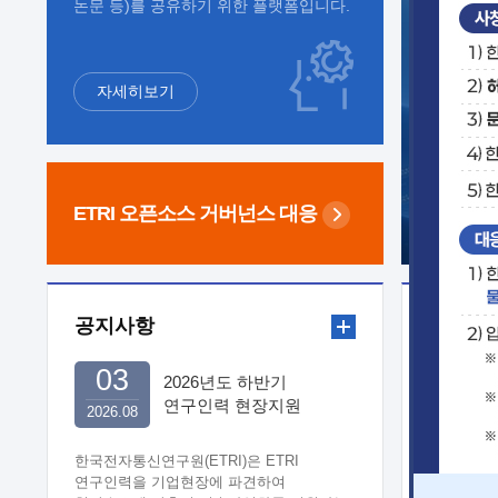
논문 등)를 공유하기 위한 플랫폼입니다.
자세히보기
ETRI 오픈소스
거버넌스 대응
공지사항
보도자
03
2026년도 하반기
연구인력 현장지원
2026.08
희망기업 신청/접수
한국전자통신연구원(ETRI)은 ETRI
연구인력을 기업현장에 파견하여