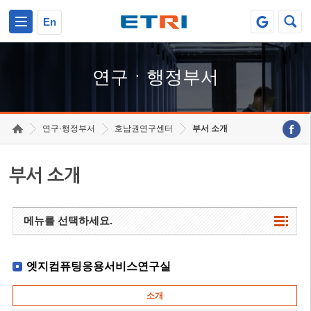
본문 바로가기
주요메뉴 바로가기
하단메뉴 바로가기
En
연구ㆍ행정부서
연구·행정부서
호남권연구센터
부서 소개
부서 소개
메뉴를 선택하세요.
엣지컴퓨팅응용서비스연구실
소개